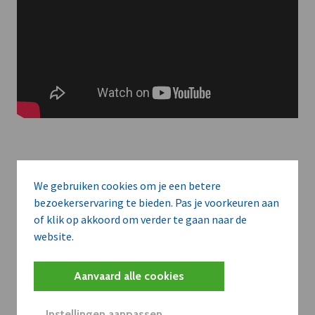
Meer context. Dieper begrip.
We gebruiken cookies om je een betere
bezoekerservaring te bieden. Pas je voorkeuren aan
of klik op akkoord om verder te gaan naar de
Artikels zoals deze brengen het nieuws.
website.
Met een dVO-abonnement krijgt u dat nieuws in de juiste
zakelijke context — met inzicht in sectoren, bedrijven en
Aanvaard alle cookies
strategische bewegingen.
Instellingen aanpassen