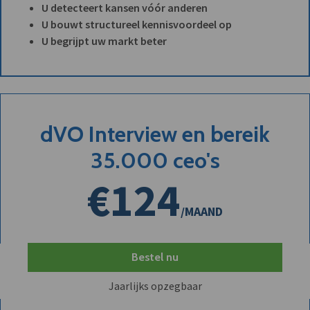
U detecteert kansen vóór anderen
U bouwt structureel kennisvoordeel op
U begrijpt uw markt beter
dVO Interview en bereik
35.000 ceo's
€124
/MAAND
Bestel nu
Jaarlijks opzegbaar