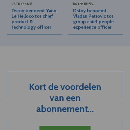
DSTNY BE N.V.
DSTNY BE N.V.
Dstny benoemt Yann
Dstny benoemt
Le Helloco tot chief
Vladan Petrovic tot
product &
group chief people
technology officer
experience officer
Kort de voordelen
van een
abonnement...