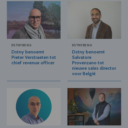
DSTNY BE N.V.
DSTNY BE N.V.
Dstny benoemt
Dstny benoemt
Pieter Verstraeten tot
Salvatore
chief revenue officer
Provenzano tot
nieuwe sales director
voor België