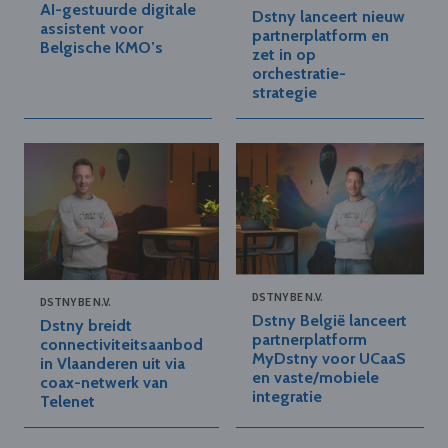
AI-gestuurde digitale
Dstny lanceert nieuw
assistent voor
partnerplatform en
Belgische KMO’s
zet in op
orchestratie-
strategie
DSTNY BE N.V.
DSTNY BE N.V.
Dstny België lanceert
Dstny breidt
partnerplatform
connectiviteitsaanbod
MyDstny voor UCaaS
in Vlaanderen uit via
en vaste/mobiele
coax-netwerk van
integratie
Telenet