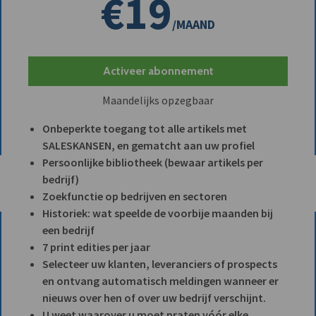
€19
/MAAND
Activeer abonnement
Maandelijks opzegbaar
Onbeperkte toegang tot alle artikels met
SALESKANSEN, en gematcht aan uw profiel
Persoonlijke bibliotheek (bewaar artikels per
bedrijf)
Zoekfunctie op bedrijven en sectoren
Historiek: wat speelde de voorbije maanden bij
een bedrijf
7 print edities per jaar
Selecteer uw klanten, leveranciers of prospects
en ontvang automatisch meldingen wanneer er
nieuws over hen of over uw bedrijf verschijnt.
U weet waarover u moet praten vóór elke