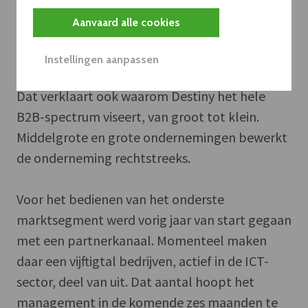
zijn dimensie, productiviteitswinst en
Aanvaard alle cookies
kostenbesparing opleveren,” weet Marc
Destrée.
Instellingen aanpassen
Dat verklaart ook waarom Destiny het hele
B2B-spectrum viseert, van groot tot klein.
Middelgrote en grote ondernemingen bewerkt
de onderneming rechtstreeks.
Voor het bedienen van het onderste
marktsegment werd vorig jaar van start gegaan
met een partnerkanaal. Momenteel maken
daar een vijftigtal bedrijven, actief in de ICT-
sector, deel van uit. Dat aantal hoopt het
management in de komende zes maanden te