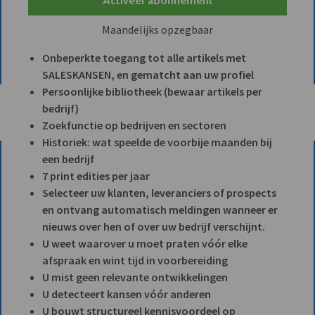
Activeer abonnement
Maandelijks opzegbaar
Onbeperkte toegang tot alle artikels met
SALESKANSEN, en gematcht aan uw profiel
Persoonlijke bibliotheek (bewaar artikels per
bedrijf)
Zoekfunctie op bedrijven en sectoren
Historiek: wat speelde de voorbije maanden bij
een bedrijf
7 print edities per jaar
Selecteer uw klanten, leveranciers of prospects
en ontvang automatisch meldingen wanneer er
nieuws over hen of over uw bedrijf verschijnt.
U weet waarover u moet praten vóór elke
afspraak en wint tijd in voorbereiding
U mist geen relevante ontwikkelingen
U detecteert kansen vóór anderen
U bouwt structureel kennisvoordeel op