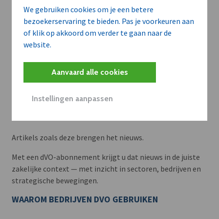
We gebruiken cookies om je een betere
bezoekerservaring te bieden. Pas je voorkeuren aan
of klik op akkoord om verder te gaan naar de
website.
Aanvaard alle cookies
Instellingen aanpassen
Meer context. Dieper begrip.
Artikels zoals deze brengen het nieuws.
Met een dVO-abonnement krijgt u dat nieuws in de juiste
zakelijke context — met inzicht in sectoren, bedrijven en
strategische bewegingen.
WAAROM BEDRIJVEN DVO GEBRUIKEN