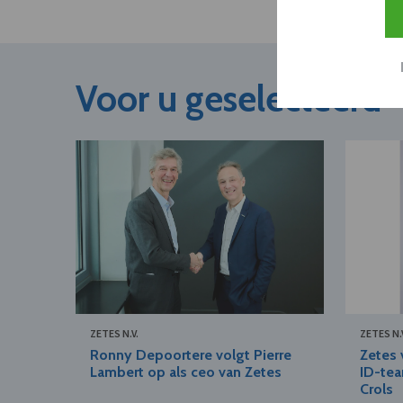
Voor u geselecteerd
ZETES N.V.
ZETES N.
Ronny Depoortere volgt Pierre
Zetes 
Lambert op als ceo van Zetes
ID-te
Crols