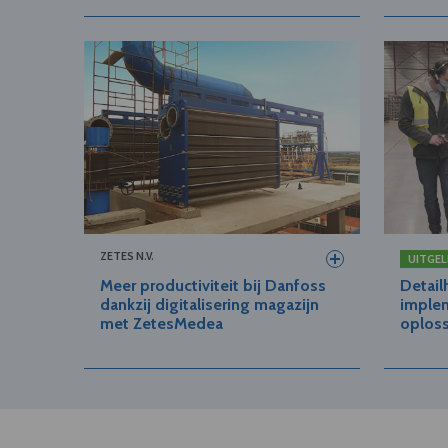
ZETES N.V.
UITGEL
Meer productiviteit bij Danfoss
Detail
dankzij digitalisering magazijn
implem
met ZetesMedea
oplos