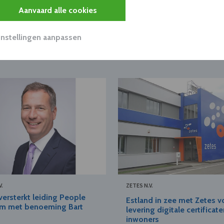
Aanvaard alle cookies
Instellingen aanpassen
V.
ZETES N.V.
versterkt leiding People
Estland in zee met Zetes v
am met benoeming Bart
levering digitale certificat
inwoners