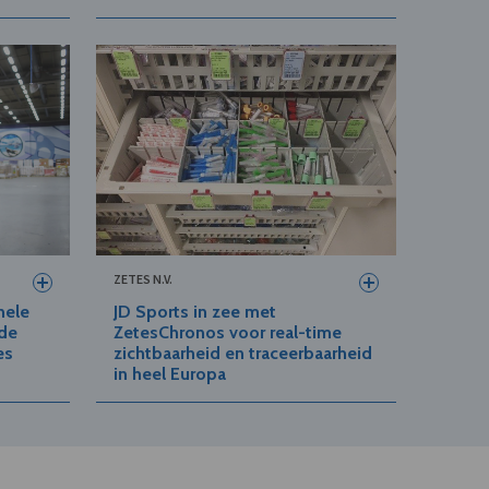
ZETES N.V.
nele
JD Sports in zee met
rde
ZetesChronos voor real-time
es
zichtbaarheid en traceerbaarheid
in heel Europa