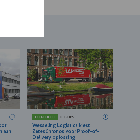
UITGELICHT
ICT-TIPS
oor
Wesseling Logistics kiest
en aan
ZetesChronos voor Proof-of-
Delivery oplossing