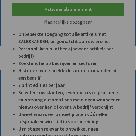
Activeer abonnement
Maandelijks opzegbaar
Onbeperkte toegang tot alle artikels met
SALESKANSEN, en gematcht aan uw profiel
Persoonlijke bibliotheek (bewaar artikels per
bedrijf)
Zoekfunctie op bedrijven en sectoren
Historiek: wat speelde de voorbije maanden bij
een bedrijf
7 print edities per jaar
Selecteer uw klanten, leveranciers of prospects
en ontvang automatisch meldingen wanneer er
nieuws over hen of over uw bedrijf verschijnt.
U weet waarover u moet praten vóór elke
afspraak en wint tijd in voorbereiding
U mist geen relevante ontwikkelingen
U detecteert kansen vóór anderen