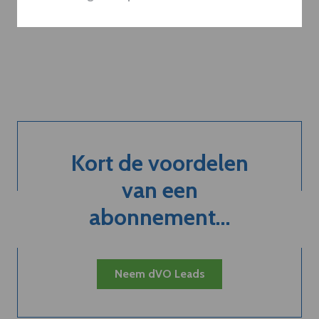
Plan 20 min inzicht
Kort de voordelen
van een
abonnement...
Neem dVO Leads