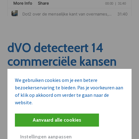
dVO detecteert 14
commerciële kansen
rond dit nieuws
We gebruiken cookies om je een betere
bezoekerservaring te bieden. Pas je voorkeuren aan
Welke leveranciers kunnen aan dit bedrijf verkopen?
of klik op akkoord om verder te gaan naar de
Welke bedrijven kunnen klant worden van deze
website.
onderneming?
Welke partners en adviseurs worden mogelijk relevant?
Aanvaard alle cookies
Instellingen aanpassen