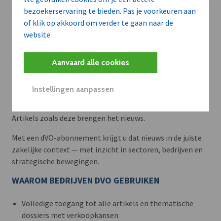
bezoekerservaring te bieden. Pas je voorkeuren aan
of klik op akkoord om verder te gaan naar de
website.
Aanvaard alle cookies
Meer context. Dieper begrip.
Instellingen aanpassen
Artikels zoals deze brengen het nieuws.
Met een dVO-abonnement krijgt u dat nieuws in de juiste
zakelijke context — met inzicht in sectoren, bedrijven en
strategische bewegingen.
WAAROM BEDRIJVEN DVO GEBRUIKEN
Volledige toegang tot alle artikels en thematische
dossiers met verkoopkansen