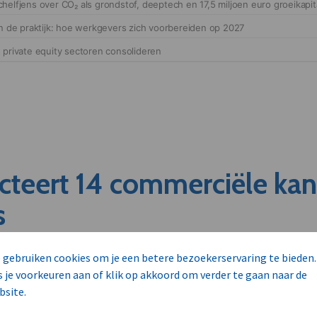
cteert 14 commerciële ka
s
unnen aan dit bedrijf verkopen?
 gebruiken cookies om je een betere bezoekerservaring te bieden.
nen klant worden van deze onderneming?
s je voorkeuren aan of klik op akkoord om verder te gaan naar de
viseurs worden mogelijk relevant?
bsite.