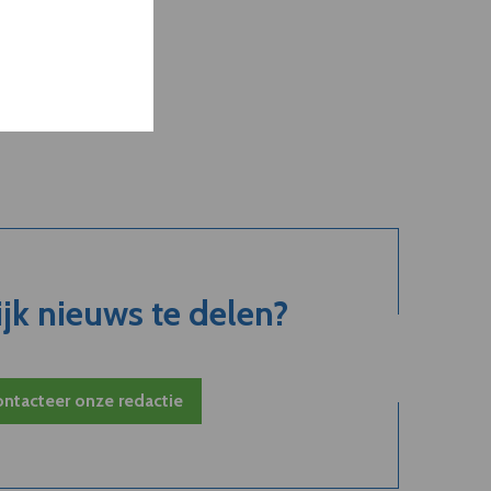
jk nieuws te delen?
ntacteer onze redactie