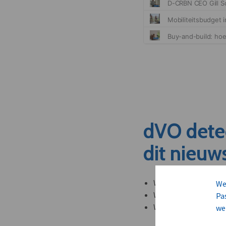
dVO dete
dit nieuw
Welke leveranciers k
We
Welke bedrijven kun
Pa
Welke partners en ad
we