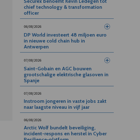
Securex benoemt Kevin Ledegen tot
chief technology & transformation
officer
06/08/2026
DP World investeert 48 miljoen euro
in nieuwe cold chain hub in
Antwerpen
07/08/2026
Saint-Gobain en AGC bouwen
grootschalige elektrische glasoven in
Spanje
07/08/2026
Instroom jongeren in vaste jobs zakt
naar laagste niveau in vijf jaar
06/08/2026
Arctic Wolf bundelt beveiliging,
incident-respons en herstel in Cyber
Resilience-platform