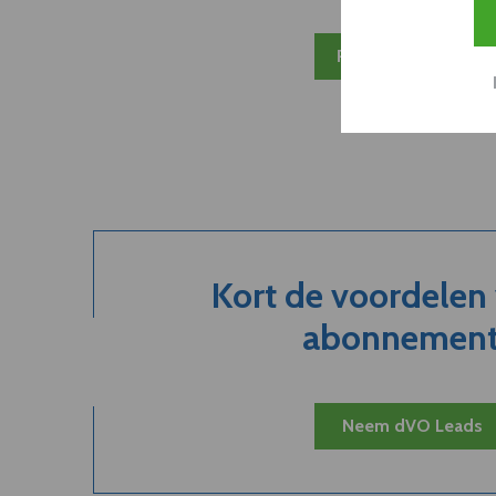
Plan 20 min inzicht
Kort de voordelen
abonnement.
Neem dVO Leads