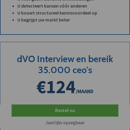
U detecteert kansen vóór anderen
U bouwt structureel kennisvoordeel op
U begrijpt uw markt beter
dVO Interview en bereik
35.000 ceo's
€124
/MAAND
Bestel nu
Jaarlijks opzegbaar