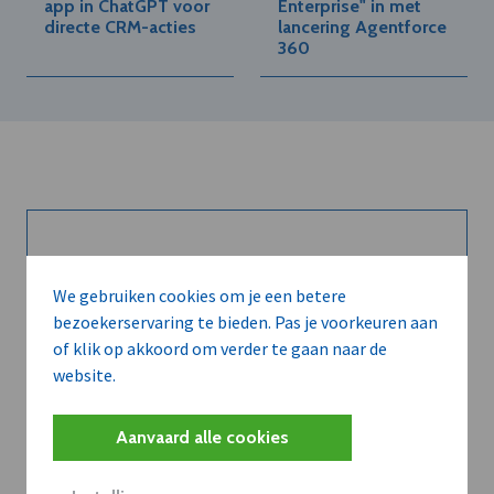
app in ChatGPT voor
Enterprise" in met
directe CRM-acties
lancering Agentforce
360
Kort de voordelen
We gebruiken cookies om je een betere
van een
bezoekerservaring te bieden. Pas je voorkeuren aan
abonnement...
of klik op akkoord om verder te gaan naar de
website.
Aanvaard alle cookies
Neem dVO Leads