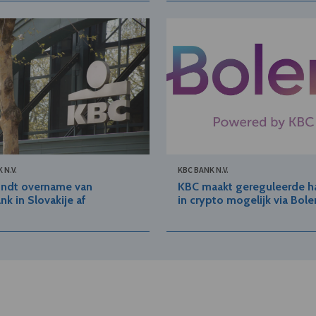
 N.V.
KBC BANK N.V.
ondt overname van
KBC maakt gereguleerde h
nk in Slovakije af
in crypto mogelijk via Bole