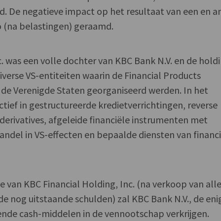
end. De negatieve impact op het resultaat van een en a
o (na belastingen) geraamd.
c. was een volle dochter van KBC Bank N.V. en de hold
erse VS-entiteiten waarin de Financial Products
n de Verenigde Staten georganiseerd werden. In het
ctief in gestructureerde kredietverrichtingen, reverse
 derivatives, afgeleide financiële instrumenten met
andel in VS-effecten en bepaalde diensten van financ
ie van KBC Financial Holding, Inc. (na verkoop van all
 de nog uitstaande schulden) zal KBC Bank N.V., de eni
ende cash-middelen in de vennootschap verkrijgen.