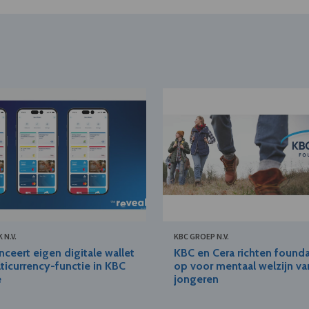
 N.V.
KBC GROEP N.V.
nceert eigen digitale wallet
KBC en Cera richten found
ticurrency-functie in KBC
op voor mentaal welzijn va
e
jongeren