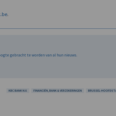
c.be
.
hoogte gebracht te worden van al hun nieuws.
KBC BANK N.V.
FINANCIËN, BANK & VERZEKERINGEN
BRUSSEL-HOOFDST