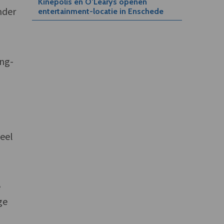
Kinepolis en O’Learys openen
nder
entertainment-locatie in Enschede
ing-
ieel
e
ge