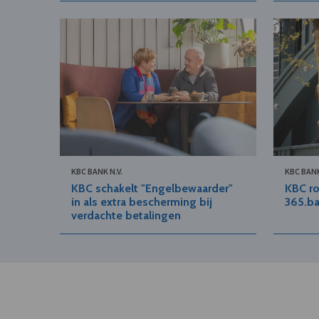
KBC BANK N.V.
KBC BANK
KBC schakelt "Engelbewaarder"
KBC r
in als extra bescherming bij
365.ba
verdachte betalingen