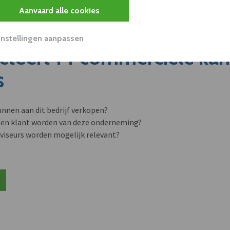
Aanvaard alle cookies
Instellingen aanpassen
cteert 14 commerciële ka
s
unnen aan dit bedrijf verkopen?
nen klant worden van deze onderneming?
viseurs worden mogelijk relevant?