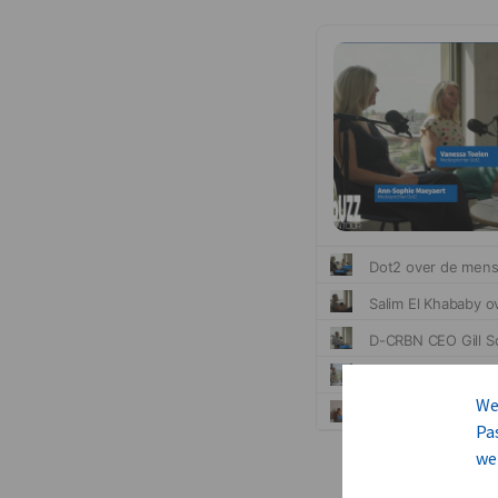
We
Pa
we