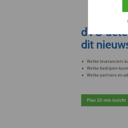
dVO dete
dit nieuw
Welke leveranciers k
Welke bedrijven kun
Welke partners en ad
Plan 20 min inzicht