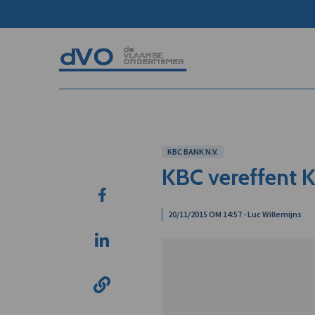
KBC BANK N.V.
KBC vereffent K
20/11/2015 OM 14:57 - Luc Willemijns