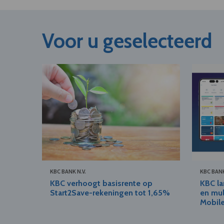
Voor u geselecteerd
KBC BANK N.V.
KBC BANK
KBC verhoogt basisrente op
KBC la
Start2Save-rekeningen tot 1,65%
en mul
Mobil