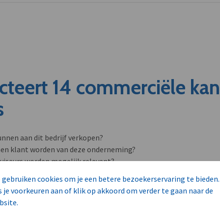
cteert 14 commerciële ka
s
unnen aan dit bedrijf verkopen?
nen klant worden van deze onderneming?
viseurs worden mogelijk relevant?
 gebruiken cookies om je een betere bezoekerservaring te bieden.
s je voorkeuren aan of klik op akkoord om verder te gaan naar de
bsite.