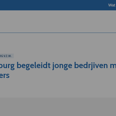
Wat
G V.Z.W.
burg begeleidt jonge bedrjiven 
ers