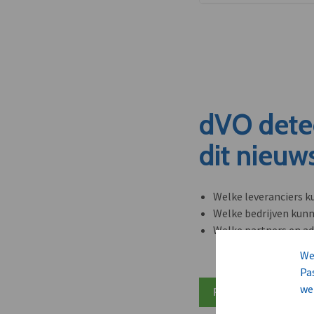
dVO dete
dit nieuw
Welke leveranciers k
Welke bedrijven kun
Welke partners en ad
We
Pa
we
Plan 20 min inzicht