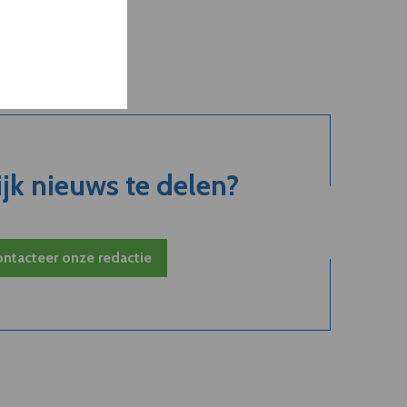
jk nieuws te delen?
ntacteer onze redactie