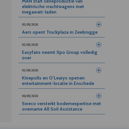
MAN start serieproductie van
elektrische vrachtwagens met
megawatt-laden
05/08/2026
Aers opent Truckplaza in Zeebrugge
05/08/2026
Easyfairs neemt Xpo Group volledig
over
05/08/2026
Kinepolis en O’Learys openen
entertainment-locatie in Enschede
06/08/2026
Sweco versterkt bodemexpertise met
overname All Soil Assistance