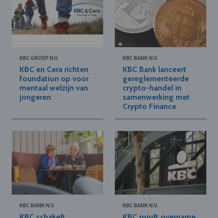
KBC GROEP N.V.
KBC BANK N.V.
KBC en Cera richten
KBC Bank lanceert
foundation op voor
gereglementeerde
mentaal welzijn van
crypto-handel in
jongeren
samenwerking met
Crypto Finance
KBC BANK N.V.
KBC BANK N.V.
KBC schakelt
KBC rondt overname