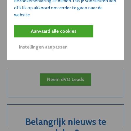
bezoekerservaring te bieden. Pas je voorkeuren aan
of klik op akkoord om verder te gaan naar de
website.
Kort de voordelen
Aanvaard alle cookies
van een
Instellingen aanpassen
abonnement...
Neem dVO Leads
Belangrijk nieuws te