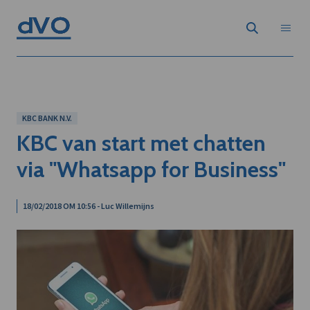
KBC BANK N.V.
KBC van start met chatten
via "Whatsapp for Business"
18/02/2018 OM 10:56 - Luc Willemijns