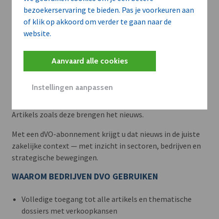
bezoekerservaring te bieden. Pas je voorkeuren aan
of klik op akkoord om verder te gaan naar de
website.
Aanvaard alle cookies
Meer context. Dieper begrip.
Instellingen aanpassen
Artikels zoals deze brengen het nieuws.
Met een dVO-abonnement krijgt u dat nieuws in de juiste
zakelijke context — met inzicht in sectoren, bedrijven en
strategische bewegingen.
WAAROM BEDRIJVEN DVO GEBRUIKEN
Volledige toegang tot alle artikels en thematische
dossiers met verkoopkansen