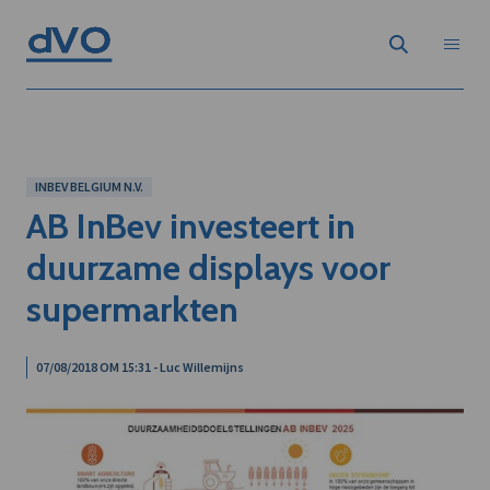
INBEV BELGIUM N.V.
AB InBev investeert in
duurzame displays voor
supermarkten
07/08/2018 OM 15:31 - Luc Willemijns