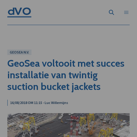
GEOSEA N.V.
GeoSea voltooit met succes
installatie van twintig
suction bucket jackets
16/08/2018 OM 11:15 - Luc Willemijns