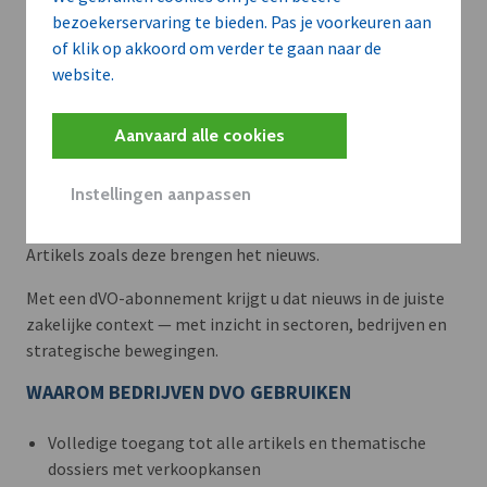
bezoekerservaring te bieden. Pas je voorkeuren aan
of klik op akkoord om verder te gaan naar de
website.
Aanvaard alle cookies
Meer context. Dieper begrip.
Instellingen aanpassen
Artikels zoals deze brengen het nieuws.
Met een dVO-abonnement krijgt u dat nieuws in de juiste
zakelijke context — met inzicht in sectoren, bedrijven en
strategische bewegingen.
WAAROM BEDRIJVEN DVO GEBRUIKEN
Volledige toegang tot alle artikels en thematische
dossiers met verkoopkansen