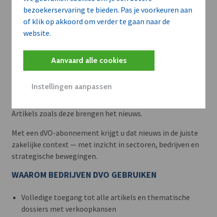
bezoekerservaring te bieden. Pas je voorkeuren aan
of klik op akkoord om verder te gaan naar de
website.
Aanvaard alle cookies
Meer context. Dieper begrip.
Instellingen aanpassen
Artikels zoals deze brengen het nieuws.
Met een dVO-abonnement krijgt u dat nieuws in de juiste
zakelijke context — met inzicht in sectoren, bedrijven en
strategische bewegingen.
WAAROM BEDRIJVEN DVO GEBRUIKEN
Volledige toegang tot alle artikels en thematische
dossiers met verkoopkansen