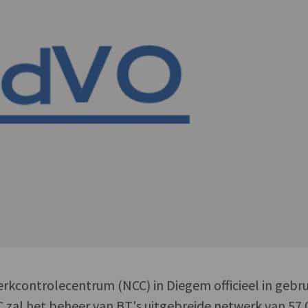
erkcontrolecentrum (NCC) in Diegem officieel in gebru
zal het beheer van BT's uitgebreide netwerk van 57.