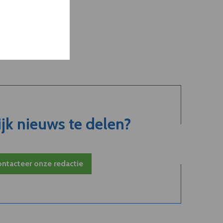
jk nieuws te delen?
ntacteer onze redactie