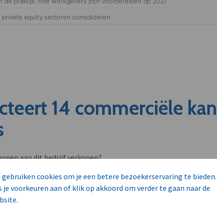
cteert 14 commerciële ka
s
unnen aan dit bedrijf verkopen?
nen klant worden van deze onderneming?
 gebruiken cookies om je een betere bezoekerservaring te bieden.
viseurs worden mogelijk relevant?
s je voorkeuren aan of klik op akkoord om verder te gaan naar de
bsite.