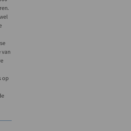
ren.
owel
e
n
ase
e van
re
s op
de