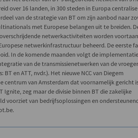
eid over 16 landen, in 300 steden in Europa centralise
erdeel van de strategie van BT om zijn aanbod naar z
ltinationals met Europese belangen uit te breiden. D
overschrijdende netwerkactiviteiten worden voortaa
Europese netwerkinfrastructuur beheerd. De eerste f
tooid. In de komende maanden volgt de implementati
 integratie van de transmissienetwerken van de vroege
es: BT en ATT, nvdr.). Het nieuwe NCC van Diegem
de centrum van Amsterdam dat voornamelijk gericht i
 Ignite, zeg maar de divisie binnen BT die zakelijke
eld voorziet van bedrijfsoplossingen en ondersteunen
bt.be.