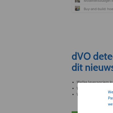
dVO dete
dit nieuw
Welke leveranciers k
Welke bedrijven kun
We
Welke partners en ad
Pa
we