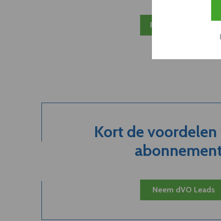
Plan 20 min inzicht
Kort de voordelen
abonnement.
Neem dVO Leads