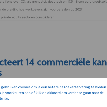
cteert 14 commerciële ka
s
unnen aan dit bedrijf verkopen?
 gebruiken cookies om je een betere bezoekerservaring te bieden.
nen klant worden van deze onderneming?
s je voorkeuren aan of klik op akkoord om verder te gaan naar de
viseurs worden mogelijk relevant?
bsite.