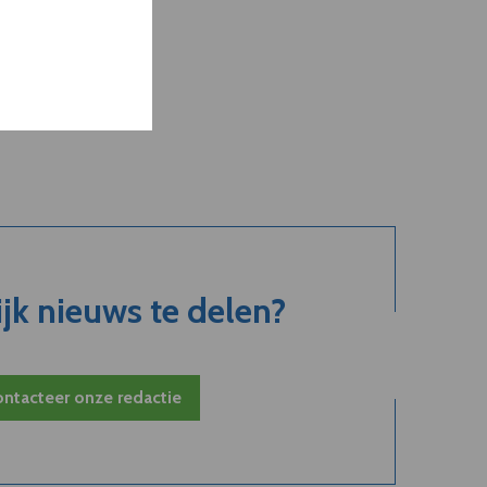
jk nieuws te delen?
ntacteer onze redactie