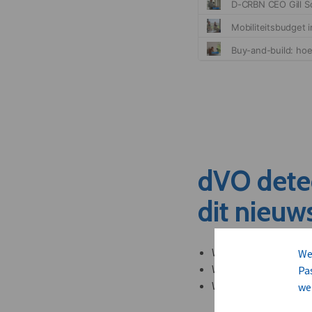
dVO dete
dit nieuw
Welke leveranciers k
We
Welke bedrijven kun
Pa
Welke partners en ad
we