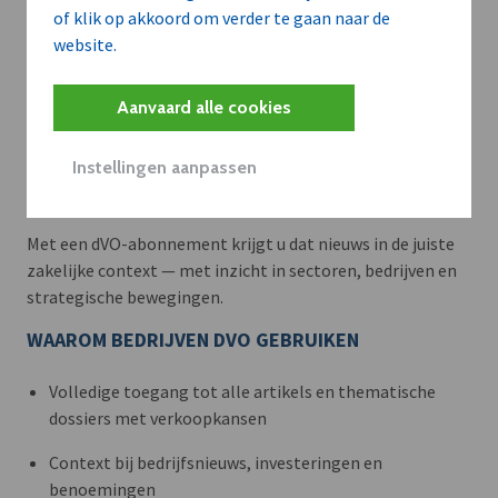
of klik op akkoord om verder te gaan naar de
website.
Aanvaard alle cookies
Meer context. Dieper begrip.
Instellingen aanpassen
Artikels zoals deze brengen het nieuws.
Met een dVO-abonnement krijgt u dat nieuws in de juiste
zakelijke context — met inzicht in sectoren, bedrijven en
strategische bewegingen.
WAAROM BEDRIJVEN DVO GEBRUIKEN
Volledige toegang tot alle artikels en thematische
dossiers met verkoopkansen
Context bij bedrijfsnieuws, investeringen en
benoemingen