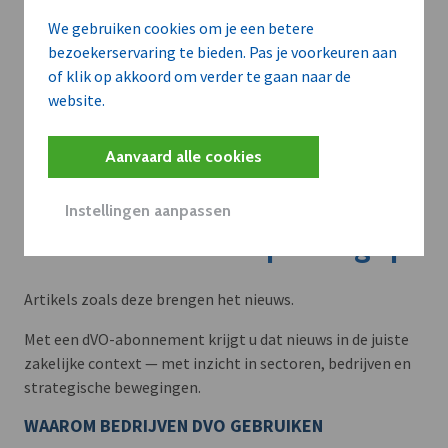
We gebruiken cookies om je een betere
bezoekerservaring te bieden. Pas je voorkeuren aan
of klik op akkoord om verder te gaan naar de
website.
Aanvaard alle cookies
Instellingen aanpassen
Meer context. Dieper begrip.
Artikels zoals deze brengen het nieuws.
Met een dVO-abonnement krijgt u dat nieuws in de juiste
zakelijke context — met inzicht in sectoren, bedrijven en
strategische bewegingen.
WAAROM BEDRIJVEN DVO GEBRUIKEN