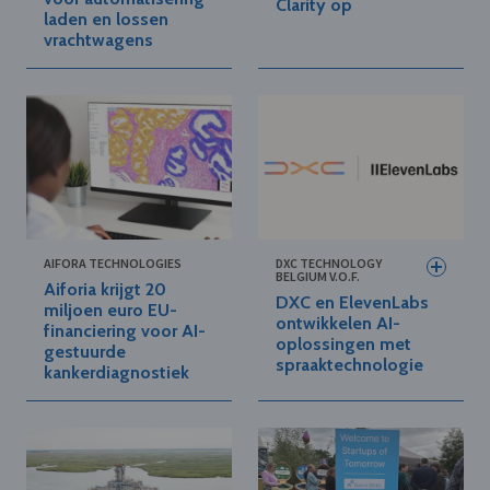
Clarity op
laden en lossen
vrachtwagens
AIFORA TECHNOLOGIES
DXC TECHNOLOGY
BELGIUM V.O.F.
Aiforia krijgt 20
DXC en ElevenLabs
miljoen euro EU-
ontwikkelen AI-
financiering voor AI-
oplossingen met
gestuurde
spraaktechnologie
kankerdiagnostiek