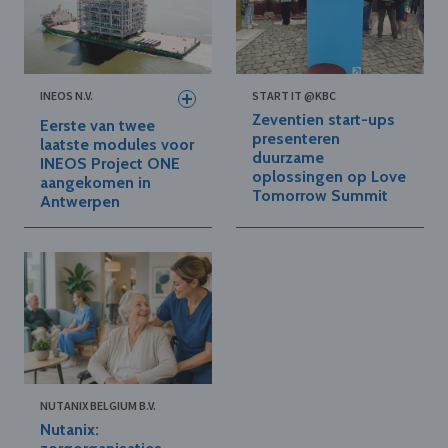
INEOS N.V.
START IT @KBC
Zeventien start-ups
Eerste van twee
presenteren
laatste modules voor
duurzame
INEOS Project ONE
oplossingen op Love
aangekomen in
Tomorrow Summit
Antwerpen
NUTANIX BELGIUM B.V.
Nutanix: