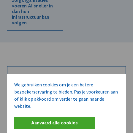
zorgorganisaties
voeren AI sneller in
dan hun
infrastructuur kan
volgen
Kort de voordelen
We gebruiken cookies om je een betere
bezoekerservaring te bieden. Pas je voorkeuren aan
van een
of klik op akkoord om verder te gaan naar de
abonnement...
website.
Aanvaard alle cookies
Neem dVO Leads