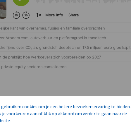
 gebruiken cookies om je een betere bezoekerservaring te bieden.
s je voorkeuren aan of klik op akkoord om verder te gaan naar de
cteert 14 commerciële ka
bsite.