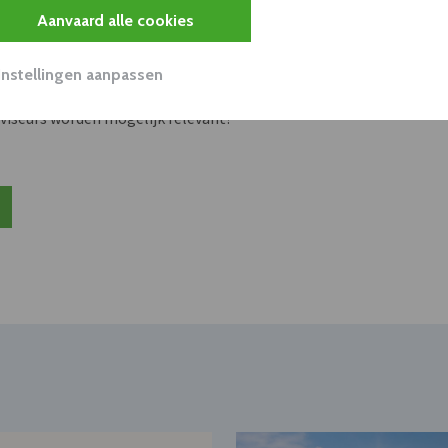
s
Aanvaard alle cookies
unnen aan dit bedrijf verkopen?
Instellingen aanpassen
nen klant worden van deze onderneming?
viseurs worden mogelijk relevant?