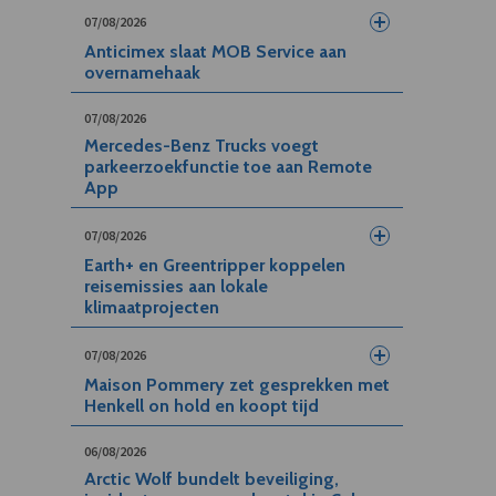
07/08/2026
Anticimex slaat MOB Service aan
overnamehaak
07/08/2026
Mercedes-Benz Trucks voegt
parkeerzoekfunctie toe aan Remote
App
07/08/2026
Earth+ en Greentripper koppelen
reisemissies aan lokale
klimaatprojecten
07/08/2026
Maison Pommery zet gesprekken met
Henkell on hold en koopt tijd
06/08/2026
Arctic Wolf bundelt beveiliging,