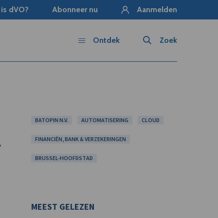
 is dVO?
Abonneer nu
Aanmelden
Ontdek
Zoek
BATOPIN N.V.
AUTOMATISERING
CLOUD
a
FINANCIËN, BANK & VERZEKERINGEN
BRUSSEL-HOOFDSTAD
MEEST GELEZEN