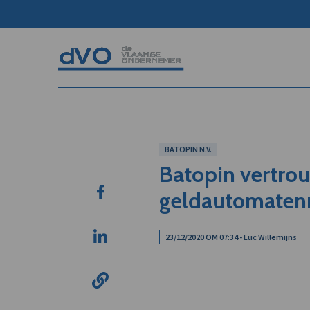
BATOPIN N.V.
Batopin vertro
geldautomatenn
23/12/2020 OM 07:34 - Luc Willemijns