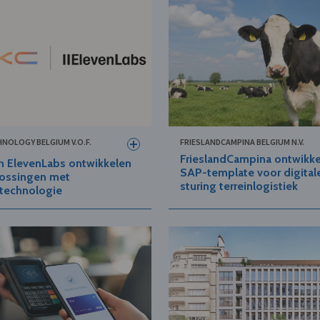
HNOLOGY BELGIUM V.O.F.
FRIESLANDCAMPINA BELGIUM N.V.
FrieslandCampina ontwikke
n ElevenLabs ontwikkelen
SAP-template voor digital
lossingen met
sturing terreinlogistiek
technologie