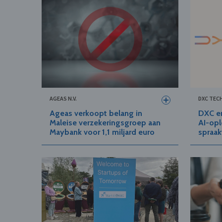
AGEAS N.V.
DXC TEC
Ageas verkoopt belang in
DXC e
Maleise verzekeringsgroep aan
AI-op
Maybank voor 1,1 miljard euro
spraak