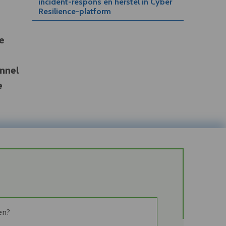
incident-respons en herstel in Cyber
Resilience-platform
n
e
nnel
e
en?