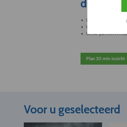
dit nieuw
Welke leveranciers k
Welke bedrijven kun
Welke partners en ad
Plan 20 min inzicht
Voor u geselecteerd