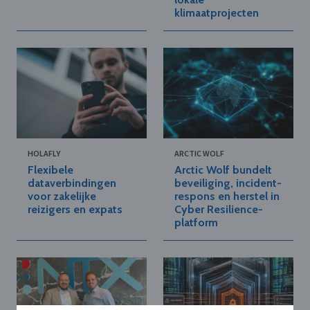
klimaatprojecten
HOLAFLY
ARCTIC WOLF
Flexibele
Arctic Wolf bundelt
dataverbindingen
beveiliging, incident-
voor zakelijke
respons en herstel in
reizigers en expats
Cyber Resilience-
platform