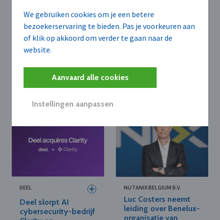
We gebruiken cookies om je een betere
bezoekerservaring te bieden. Pas je voorkeuren aan
of klik op akkoord om verder te gaan naar de
NTX B.V.
FORTINET BELGIUM
website.
Fortinet lanceert
NTX benoemt Tom
firewall voor AI-
Hufkens tot sales &
infrastructuren en
marketing manager
Aanvaard alle cookies
lokale SASE-
beveiliging
Instellingen aanpassen
DEEL
NUTANIX BELGIUM B.V.
Luc Costers neemt
Deel slorpt AI
leiding over Benelux-
cybersecurity-bedrijf
organisatie van