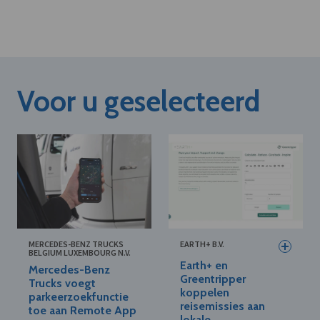
Voor u geselecteerd
MERCEDES-BENZ TRUCKS
EARTH+ B.V.
BELGIUM LUXEMBOURG N.V.
Earth+ en
Mercedes-Benz
Greentripper
Trucks voegt
koppelen
parkeerzoekfunctie
reisemissies aan
toe aan Remote App
lokale