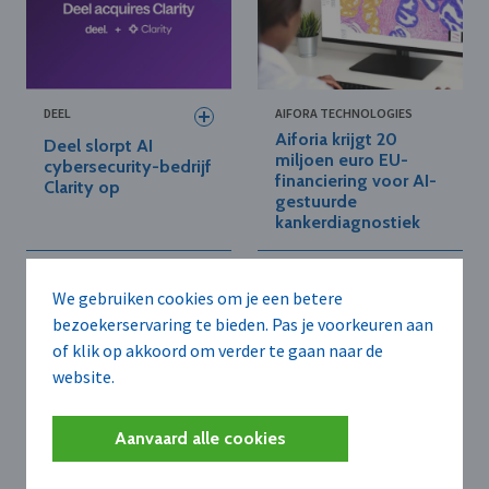
DEEL
AIFORA TECHNOLOGIES
Aiforia krijgt 20
Deel slorpt AI
miljoen euro EU-
cybersecurity-bedrijf
financiering voor AI-
Clarity op
gestuurde
kankerdiagnostiek
We gebruiken cookies om je een betere
bezoekerservaring te bieden. Pas je voorkeuren aan
of klik op akkoord om verder te gaan naar de
website.
Aanvaard alle cookies
ENERGYVISION N.V.
GRANT THORNTON
BELGIUM B.V.
DATS 24 draagt
Grant Thornton