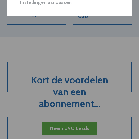
Instellingen aanpassen
18.000
Advisors neemt CBIZ
energieklanten over
over voor 5 miljard
aan EnergyVision
USD
Kort de voordelen
van een
abonnement...
Neem dVO Leads