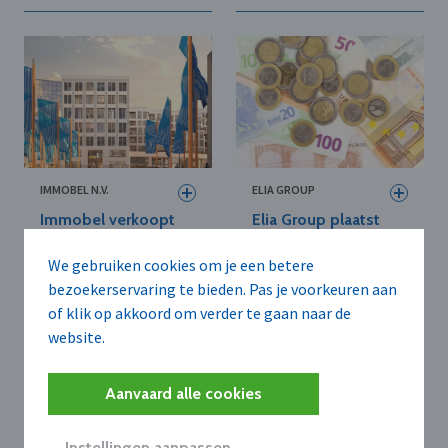
IMMOBEL N.V.
ELIA GROUP
Immobel verkoopt
Elia Group plaatst
Brussels
voor 900 miljoen
kantoorgebouw van
euro hybride
We gebruiken cookies om je een betere
12.000 m² aan Elia
effecten
bezoekerservaring te bieden. Pas je voorkeuren aan
of klik op akkoord om verder te gaan naar de
website.
Aanvaard alle cookies
Instellingen aanpassen