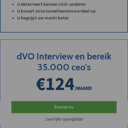
U detecteert kansen vóór anderen
U bouwt structureel kennisvoordeel op
U begrijpt uw markt beter
dVO Interview en bereik
35.000 ceo's
€124
/MAAND
Bestel nu
Jaarlijks opzegbaar