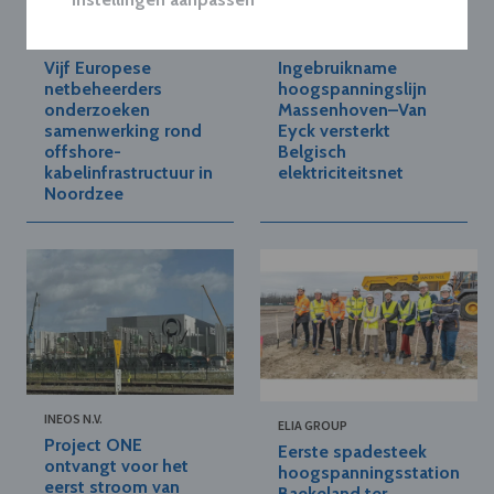
ELIA GROUP
ELIA GROUP
Vijf Europese
Ingebruikname
netbeheerders
hoogspanningslijn
onderzoeken
Massenhoven–Van
samenwerking rond
Eyck versterkt
offshore-
Belgisch
kabelinfrastructuur in
elektriciteitsnet
Noordzee
INEOS N.V.
ELIA GROUP
Project ONE
Eerste spadesteek
ontvangt voor het
hoogspanningsstation
eerst stroom van
Baekeland ter