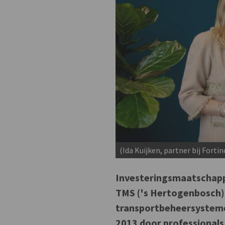
(Ida Kuijken, partner bij Fort
Investeringsmaatschappi
TMS ('s Hertogenbosch)
transportbeheersysteme
2013 door professionals 