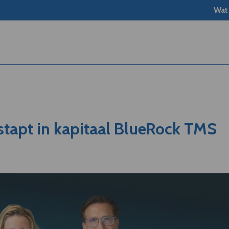
Wat
 stapt in kapitaal BlueRock TMS