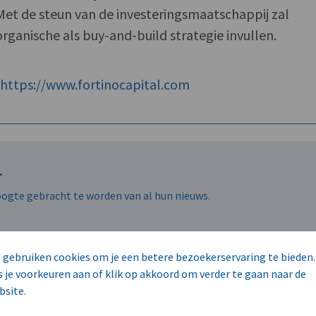
Met de steun van de investeringsmaatschappij zal
rganische als buy-and-build strategie invullen.
f
https://www.fortinocapital.com
.
hoogte gebracht te worden van al hun nieuws.
 gebruiken cookies om je een betere bezoekerservaring te bieden.
s je voorkeuren aan of klik op akkoord om verder te gaan naar de
FORTINO CAPITAL C.V.A.
INVESTERINGEN & DESINVESTERINGEN
bsite.
REGIONALE EXPANSIE
ICT, TELECOMMUNICATIE & INTERNET