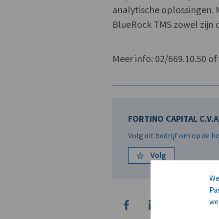
analytische oplossingen. 
BlueRock TMS zowel zijn o
Meer info: 02/669.10.50 o
FORTINO CAPITAL C.V.A
Volg dit bedrijf om op de 
Volg
We
Pa
we