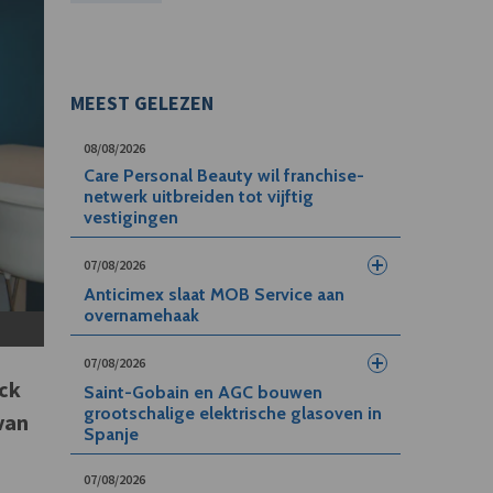
MEEST GELEZEN
08/08/2026
Care Personal Beauty wil franchise-
netwerk uitbreiden tot vijftig
vestigingen
07/08/2026
Anticimex slaat MOB Service aan
overnamehaak
07/08/2026
ock
Saint-Gobain en AGC bouwen
grootschalige elektrische glasoven in
van
Spanje
n
07/08/2026