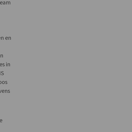
 team
en en
en
es in
MS
oos
vens
e