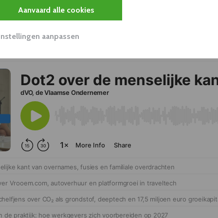
Aanvaard alle cookies
LOGISTIEK, TRANSPORT & DISTRIBUTIE
ANTWERPEN
Instellingen aanpassen