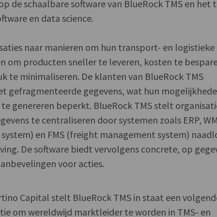
op de schaalbare software van BlueRock TMS en het
oftware en data science.
aties naar manieren om hun transport- en logistieke
n om producten sneller te leveren, kosten te bespar
uk te minimaliseren. De klanten van BlueRock TMS
t gefragmenteerde gegevens, wat hun mogelijkhed
te genereren beperkt. BlueRock TMS stelt organisati
egevens te centraliseren door systemen zoals ERP, W
system) en FMS (freight management system) naadl
ving. De software biedt vervolgens concrete, op gege
anbevelingen voor acties.
ino Capital stelt BlueRock TMS in staat een volgend
bitie om wereldwijd marktleider te worden in TMS- en