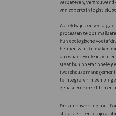
verbeteren, vertrouwend 
van experts in logistiek, s
Wereldwijd zoeken organis
processen te optimalisere
hun ecologische voetafdr
hebben vaak te maken me
om waardevolle inzichten 
staat hun operationele g
(warehouse management 
te integreren in één omge
gebaseerde inzichten en a
De samenwerking met Fort
stap te zetten in zijn am