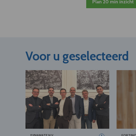
Plan 20 min inzicht
Voor u geselecteerd
DYNAMATE N.V.
FORTINO 