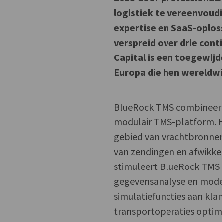
logistiek te vereenvoud
expertise en SaaS-oplos
verspreid over drie cont
Capital is een toegewijd
Europa die hen wereldwi
BlueRock TMS combineert 
modulair TMS-platform. H
gebied van vrachtbronnen
van zendingen en afwikke
stimuleert BlueRock TMS 
gegevensanalyse en model
simulatiefuncties aan kla
transportoperaties opti