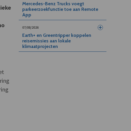
Mercedes-Benz Trucks voegt
tieke
parkeerzoekfunctie toe aan Remote
App
no
07/08/2026
Earth+ en Greentripper koppelen
reisemissies aan lokale
klimaatprojecten
et
ring
ring