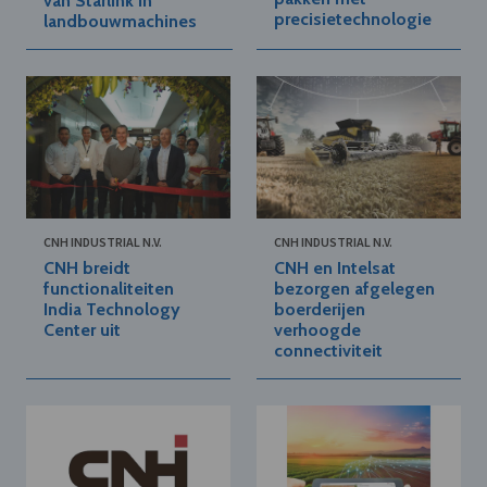
van Starlink in
precisietechnologie
landbouwmachines
CNH INDUSTRIAL N.V.
CNH INDUSTRIAL N.V.
CNH breidt
CNH en Intelsat
functionaliteiten
bezorgen afgelegen
India Technology
boerderijen
Center uit
verhoogde
connectiviteit