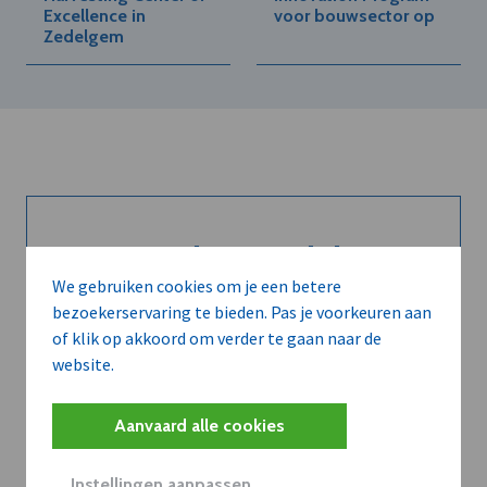
Excellence in
voor bouwsector op
Zedelgem
Kort de voordelen
We gebruiken cookies om je een betere
van een
bezoekerservaring te bieden. Pas je voorkeuren aan
abonnement...
of klik op akkoord om verder te gaan naar de
website.
Aanvaard alle cookies
Neem dVO Leads
Instellingen aanpassen