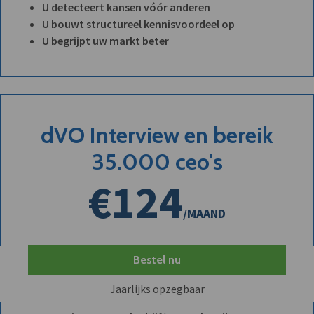
U detecteert kansen vóór anderen
U bouwt structureel kennisvoordeel op
U begrijpt uw markt beter
dVO Interview en bereik
35.000 ceo's
€124
/MAAND
Bestel nu
Jaarlijks opzegbaar