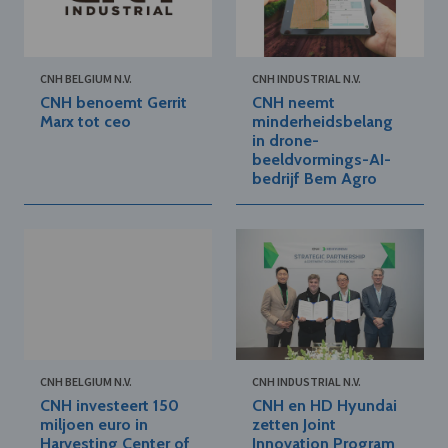
CNH BELGIUM N.V.
CNH INDUSTRIAL N.V.
CNH benoemt Gerrit
CNH neemt
Marx tot ceo
minderheidsbelang
in drone-
beeldvormings-AI-
bedrijf Bem Agro
CNH BELGIUM N.V.
CNH INDUSTRIAL N.V.
CNH investeert 150
CNH en HD Hyundai
miljoen euro in
zetten Joint
Harvesting Center of
Innovation Program