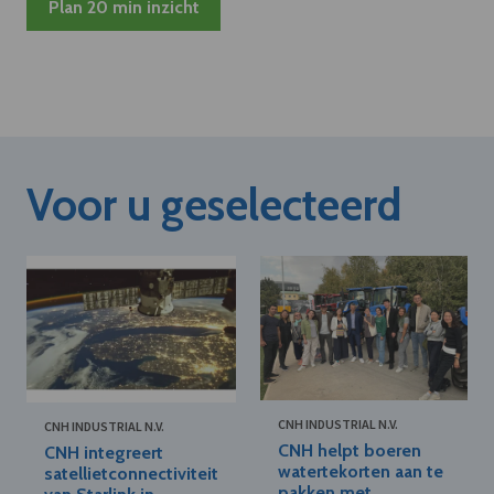
Plan 20 min inzicht
Voor u geselecteerd
CNH INDUSTRIAL N.V.
CNH INDUSTRIAL N.V.
CNH helpt boeren
CNH integreert
watertekorten aan te
satellietconnectiviteit
pakken met