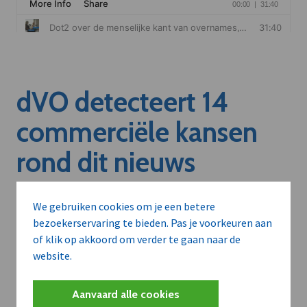
dVO detecteert 14
commerciële kansen
rond dit nieuws
Welke leveranciers kunnen aan dit bedrijf verkopen?
We gebruiken cookies om je een betere
Welke bedrijven kunnen klant worden van deze
bezoekerservaring te bieden. Pas je voorkeuren aan
onderneming?
of klik op akkoord om verder te gaan naar de
Welke partners en adviseurs worden mogelijk relevant?
website.
Aanvaard alle cookies