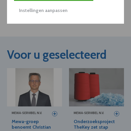
Plan 20 min inzicht
Instellingen aanpassen
Voor u geselecteerd
MEWA-SERVIBEL N.V.
MEWA-SERVIBEL N.V.
Mewa-groep
Onderzoeksproject
benoemt Christian
TheKey zet stap