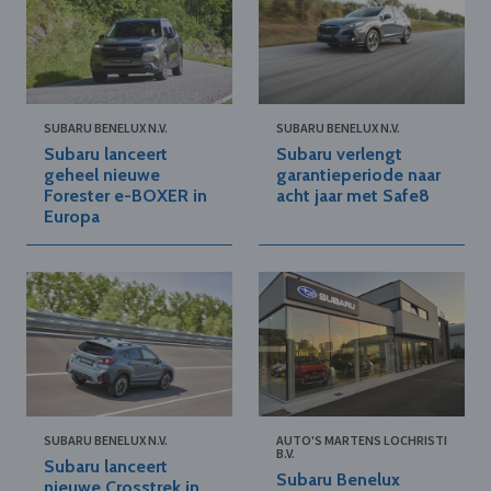
SUBARU BENELUX N.V.
SUBARU BENELUX N.V.
Subaru lanceert
Subaru verlengt
geheel nieuwe
garantieperiode naar
Forester e-BOXER in
acht jaar met Safe8
Europa
SUBARU BENELUX N.V.
AUTO'S MARTENS LOCHRISTI
B.V.
Subaru lanceert
Subaru Benelux
nieuwe Crosstrek in