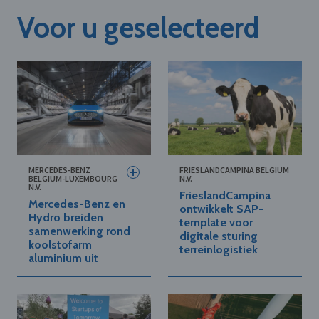
Voor u geselecteerd
MERCEDES-BENZ
FRIESLANDCAMPINA BELGIUM
BELGIUM-LUXEMBOURG
N.V.
N.V.
FrieslandCampina
Mercedes-Benz en
ontwikkelt SAP-
Hydro breiden
template voor
samenwerking rond
digitale sturing
koolstofarm
terreinlogistiek
aluminium uit