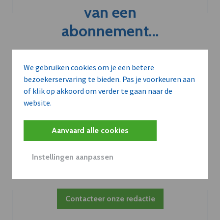
van een
abonnement...
We gebruiken cookies om je een betere
Neem dVO Leads
bezoekerservaring te bieden. Pas je voorkeuren aan
of klik op akkoord om verder te gaan naar de
website.
Aanvaard alle cookies
Belangrijk nieuws te
delen?
Instellingen aanpassen
Contacteer onze redactie