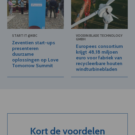
START IT @KBC
VOODIN BLADE TECHNOLOGY
GMBH
Zeventien start-ups
Europees consortium
presenteren
krijgt 48,18 miljoen
duurzame
euro voor fabriek van
oplossingen op Love
recycleerbare houten
Tomorrow Summit
windturbinebladen
Kort de voordelen