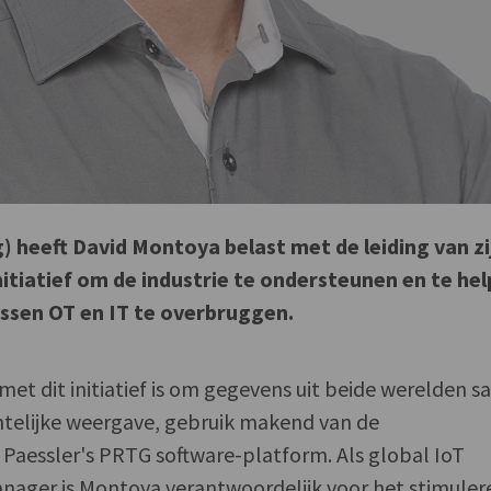
) heeft David Montoya belast met de leiding van zi
itiatief om de industrie te ondersteunen en te he
ssen OT en IT te overbruggen.
 met dit initiatief is om gegevens uit beide werelden 
htelijke weergave, gebruik makend van de
Paessler's PRTG software-platform. Als global IoT
ager is Montoya verantwoordelijk voor het stimuler