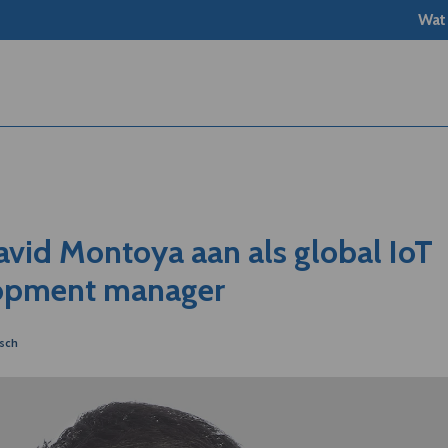
Wat
David Montoya aan als global IoT
lopment manager
osch