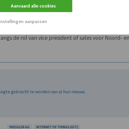
Aanvaard alle cookies
Paessler als channel sales manager voor Mexico, waar
or nieuwe resellers te vinden en partnerevenementen
Instellingen aanpassen
volgens twee jaar lang channel sales manager voor Lat
ngs de rol van vice president of sales voor Noord- e
hoogte gebracht te worden van al hun nieuws.
PAESSLER AG
INTERNET OF THINGS (IOT)