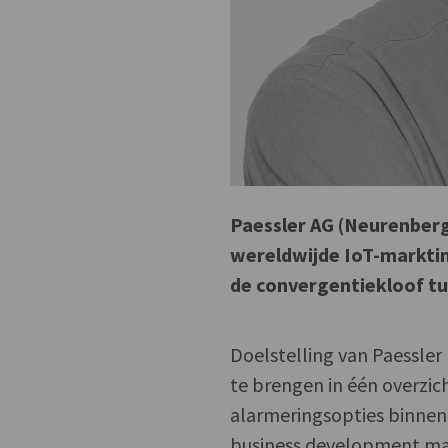
Paessler AG (Neurenberg
wereldwijde IoT-marktin
de convergentiekloof tu
Doelstelling van Paessler
te brengen in één overzic
alarmeringsopties binnen 
business development man