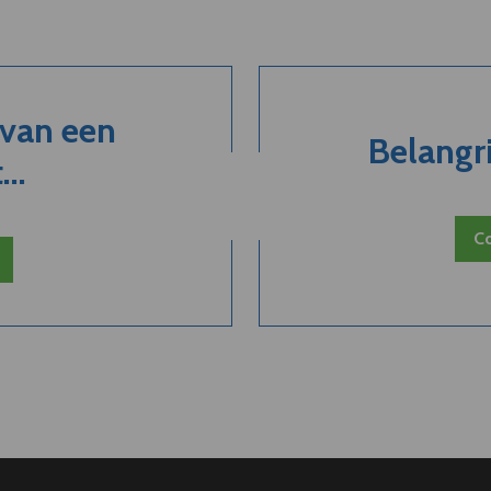
 van een
Belangri
..
Co