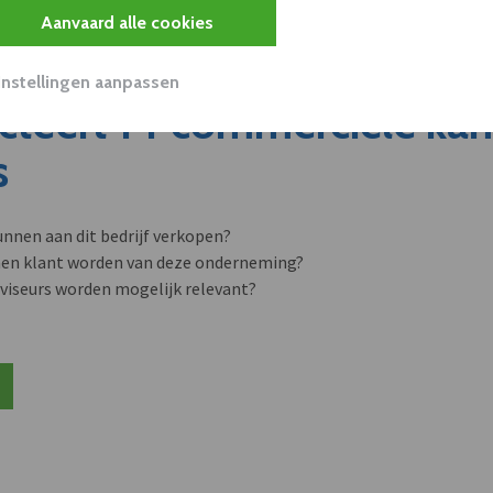
Aanvaard alle cookies
Instellingen aanpassen
cteert 14 commerciële ka
s
unnen aan dit bedrijf verkopen?
nen klant worden van deze onderneming?
viseurs worden mogelijk relevant?