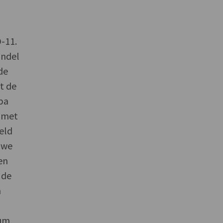
-11.
andel
de
t de
opa
a met
eld
euwe
en
 de
n
rum