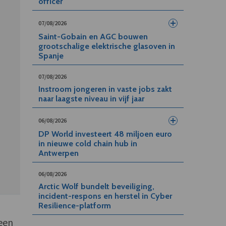
officer
07/08/2026
Saint-Gobain en AGC bouwen
grootschalige elektrische glasoven in
Spanje
07/08/2026
Instroom jongeren in vaste jobs zakt
naar laagste niveau in vijf jaar
06/08/2026
DP World investeert 48 miljoen euro
in nieuwe cold chain hub in
Antwerpen
06/08/2026
Arctic Wolf bundelt beveiliging,
incident-respons en herstel in Cyber
Resilience-platform
 een