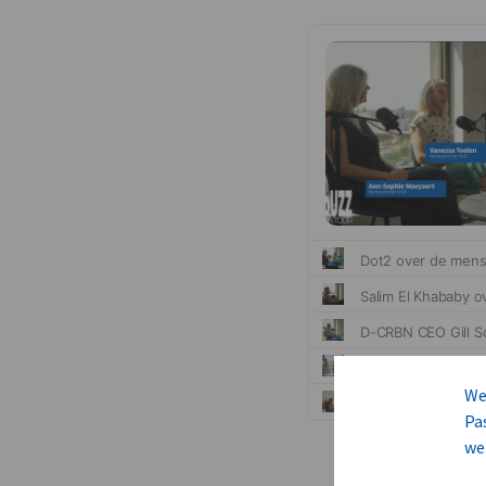
We
Pa
we