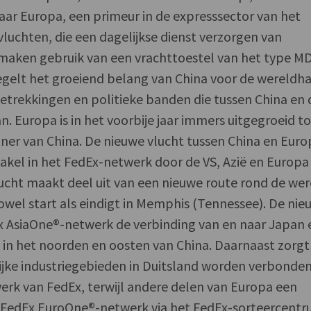
naar Europa, een primeur in de expresssector van het
vluchten, die een dagelijkse dienst verzorgen van
 maken gebruik van een vrachttoestel van het type MD
egelt het groeiend belang van China voor de wereldh
etrekkingen en politieke banden die tussen China en 
. Europa is in het voorbije jaar immers uitgegroeid to
ner van China. De nieuwe vlucht tussen China en Eur
akel in het FedEx-netwerk door de VS, Azië en Europ
lucht maakt deel uit van een nieuwe route rond de wer
 zowel start als eindigt in Memphis (Tennessee). De ni
Ex AsiaOne®-netwerk de verbinding van en naar Japan 
 in het noorden en oosten van China. Daarnaast zorgt
ijke industriegebieden in Duitsland worden verbonde
erk van FedEx, terwijl andere delen van Europa een
et FedEx EuroOne®-netwerk via het FedEx-sorteercent