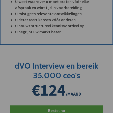
U weet waarover u moet praten vóór elke
afspraak en wint tijd in voorbereiding
U mist geen relevante ontwikkelingen
U detecteert kansen vóór anderen
U bouwt structureel kennisvoordeel op
U begrijpt uw markt beter
dVO Interview en bereik
35.000 ceo's
€124
/MAAND
Bestel nu