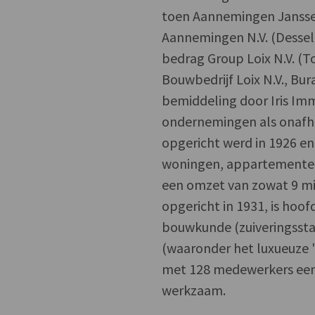
toen Aannemingen Jansse
Aannemingen N.V. (Dessel
bedrag Group Loix N.V. (
Bouwbedrijf Loix N.V., Bu
bemiddeling door Iris Imm
ondernemingen als onafhank
opgericht werd in 1926 en
woningen, appartementen 
een omzet van zowat 9 m
opgericht in 1931, is hoof
bouwkunde (zuiveringsstat
(waaronder het luxueuze "
met 128 medewerkers een 
werkzaam.