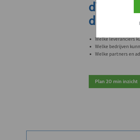
dVO dete
dit nieuw
Welke leveranciers k
Welke bedrijven kun
Welke partners en ad
Plan 20 min inzicht