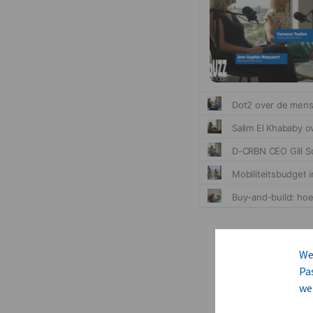
We
Pa
we