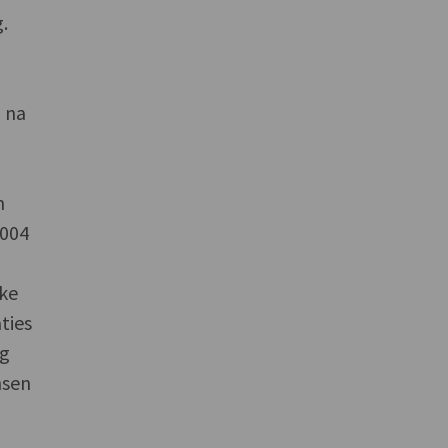
.
d na
n
2004
jke
ties
ng
nsen