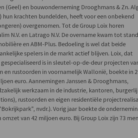
n (Geel) en bouwonderneming Drooghmans & Zn. Alg
) hun krachten bundelden, heeft voor een onbekend
Tongeren) overgenomen. Tot de Group Loix horen
ralim N.V. en Latrago N.V. De overname kwam tot stan
obilière en ABM-Plus. Bedoeling is wel dat beide
elijke spelers in de markt actief blijven. Loix, dat
 gespecialiseerd is in sleutel-op-de-deur projecten va
en rustoorden in voornamelijk Wallonië, boekte in 
iljoen euro. Aannemingen Janssen & Drooghmans,
dzakelijk werkzaam in de industrie, kantoren, burgerli
ions), rustoorden en eigen residentiële projectrealisa
Bokrijkpark", nvdr.). Vorig jaar boekte de ondernemi
omzet van 42 miljoen euro. Bij Group Loix zijn 73 me