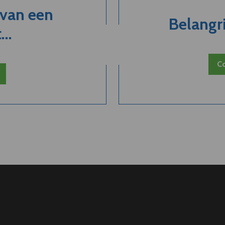
 van een
Belangri
..
Co