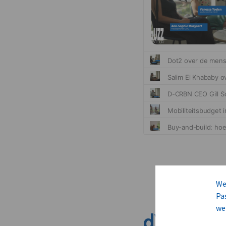
We
Pa
we
dVO dete