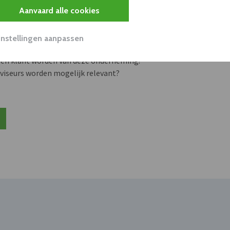
Aanvaard alle cookies
s
Instellingen aanpassen
unnen aan dit bedrijf verkopen?
nen klant worden van deze onderneming?
viseurs worden mogelijk relevant?