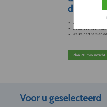
dit nieuw
Welke leveranciers k
Welke bedrijven kun
Welke partners en ad
Plan 20 min inzicht
Voor u geselecteerd