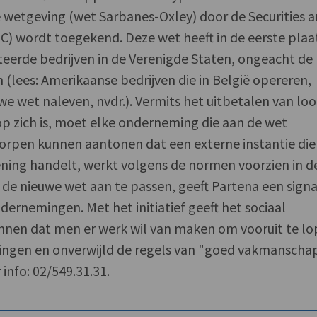
 wetgeving (wet Sarbanes-Oxley) door de Securities 
) wordt toegekend. Deze wet heeft in de eerste plaa
eerde bedrijven in de Verenigde Staten, ongeacht de
n (lees: Amerikaanse bedrijven die in België opereren,
 wet naleven, nvdr.). Vermits het uitbetalen van lo
 op zich is, moet elke onderneming die aan de wet
orpen kunnen aantonen dat een externe instantie die
ekening handelt, werkt volgens de normen voorzien in d
 de nieuwe wet aan te passen, geeft Partena een sign
dernemingen. Met het initiatief geeft het sociaal
ennen dat men er werk wil van maken om vooruit te l
tingen en onverwijld de regels van "goed vakmanscha
info: 02/549.31.31.