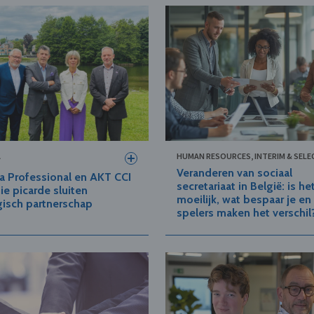
A
HUMAN RESOURCES, INTERIM & SELE
Veranderen van sociaal
a Professional en AKT CCI
secretariaat in België: is he
ie picarde sluiten
moeilijk, wat bespaar je en
gisch partnerschap
spelers maken het verschil