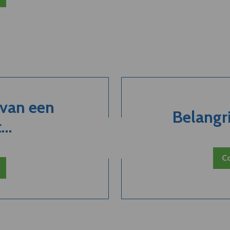
 van een
Belangri
..
Co