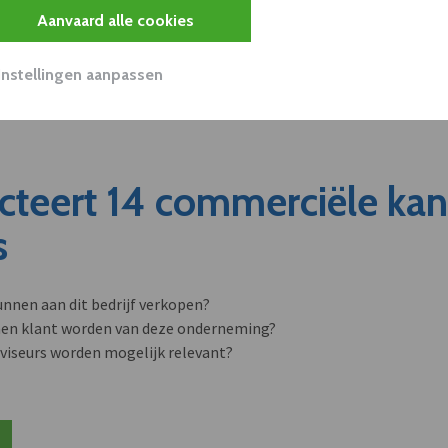
Aanvaard alle cookies
Instellingen aanpassen
cteert 14 commerciële ka
s
unnen aan dit bedrijf verkopen?
nen klant worden van deze onderneming?
viseurs worden mogelijk relevant?