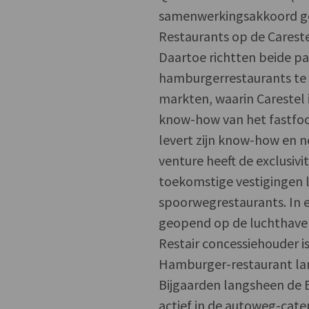
samenwerkingsakkoord ge
Restaurants op de Careste
Daartoe richtten beide par
hamburgerrestaurants te 
markten, waarin Carestel i
know-how van het fastfoo
levert zijn know-how en 
venture heeft de exclusivi
toekomstige vestigingen 
spoorwegrestaurants. In 
geopend op de luchthave
Restair concessiehouder is
Hamburger-restaurant lan
Bijgaarden langsheen de E
actief in de autoweg-cater