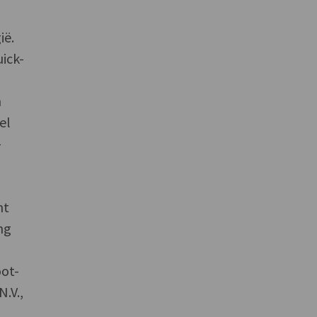
ië.
uick-
n
el
-
nt
ng
oot-
.V.,