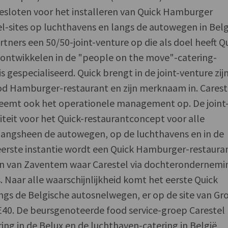
sloten voor het installeren van Quick Hamburger
l-sites op luchthavens en langs de autowegen in Belg
tners een 50/50-joint-venture op die als doel heeft Q
ontwikkelen in de "people on the move"-catering-
s gespecialiseerd. Quick brengt in de joint-venture zij
d Hamburger-restaurant en zijn merknaam in. Carest
neemt ook het operationele management op. De joint
titeit voor het Quick-restaurantconcept voor alle
langsheen de autowegen, op de luchthavens en in de
eerste instantie wordt een Quick Hamburger-restaura
n van Zaventem waar Carestel via dochterondernemi
. Naar alle waarschijnlijkheid komt het eerste Quick
gs de Belgische autosnelwegen, er op de site van Gr
40. De beursgenoteerde food service-groep Carestel N
ing in de Belux en de luchthaven-catering in België,