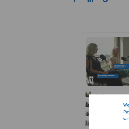
We
Pa
we