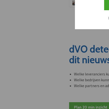
dVO dete
dit nieuw
Welke leveranciers k
Welke bedrijven kun
Welke partners en ad
Plan 20 min inzicht