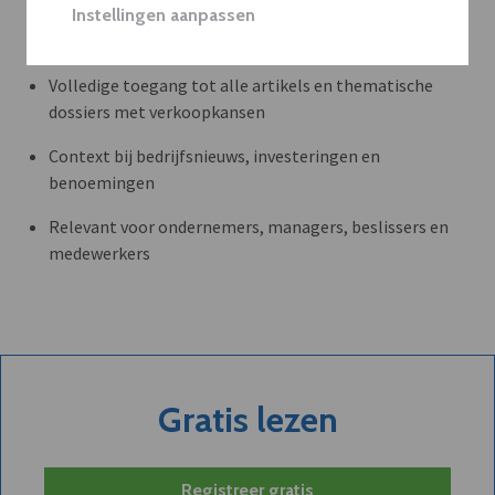
Instellingen aanpassen
WAAROM BEDRIJVEN DVO GEBRUIKEN
Volledige toegang tot alle artikels en thematische
dossiers met verkoopkansen
Context bij bedrijfsnieuws, investeringen en
benoemingen
Relevant voor ondernemers, managers, beslissers en
medewerkers
Gratis lezen
Registreer gratis