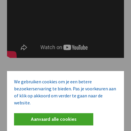
We gebruiken cookies om je een betere
Meer context. Dieper begrip.
bezoekerservaring te bieden. Pas je voorkeuren aan
of klik op akkoord om verder te gaan naar de
website.
Artikels zoals deze brengen het nieuws.
Met een dVO-abonnement krijgt u dat nieuws in de juiste
Aanvaard alle cookies
zakelijke context — met inzicht in sectoren, bedrijven en
strategische bewegingen.