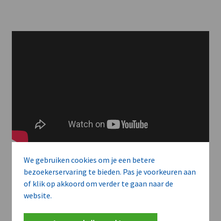
We gebruiken cookies om je een betere
bezoekerservaring te bieden. Pas je voorkeuren aan
of klik op akkoord om verder te gaan naar de
Meer context. Dieper begrip.
website.
Artikels zoals deze brengen het nieuws.