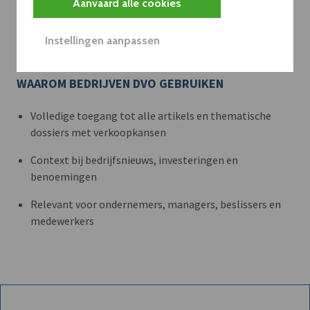
Aanvaard alle cookies
Met een dVO-abonnement krijgt u dat nieuws in de juiste
zakelijke context — met inzicht in sectoren, bedrijven en
Instellingen aanpassen
strategische bewegingen.
WAAROM BEDRIJVEN DVO GEBRUIKEN
Volledige toegang tot alle artikels en thematische
dossiers met verkoopkansen
Context bij bedrijfsnieuws, investeringen en
benoemingen
Relevant voor ondernemers, managers, beslissers en
medewerkers