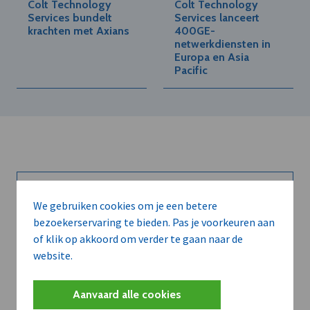
Colt Technology
Colt Technology
Services bundelt
Services lanceert
krachten met Axians
400GE-
netwerkdiensten in
Europa en Asia
Pacific
We gebruiken cookies om je een betere
Kort de voordelen
bezoekerservaring te bieden. Pas je voorkeuren aan
van een
of klik op akkoord om verder te gaan naar de
website.
abonnement...
Aanvaard alle cookies