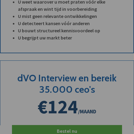
U weet waarover u moet praten vóór elke
afspraak en wint tijd in voorbereiding
U mist geen relevante ontwikkelingen
U detecteert kansen vóór anderen
U bouwt structureel kennisvoordeel op
U begrijpt uw markt beter
dVO Interview en bereik
35.000 ceo's
€124
/MAAND
Bestel nu