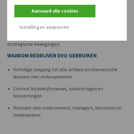
Meer context. Dieper begrip.
Aanvaard alle cookies
Artikels zoals deze brengen het nieuws.
Instellingen aanpassen
Met een dVO-abonnement krijgt u dat nieuws in de juiste
zakelijke context — met inzicht in sectoren, bedrijven en
strategische bewegingen.
WAAROM BEDRIJVEN DVO GEBRUIKEN
Volledige toegang tot alle artikels en thematische
dossiers met verkoopkansen
Context bij bedrijfsnieuws, investeringen en
benoemingen
Relevant voor ondernemers, managers, beslissers en
medewerkers