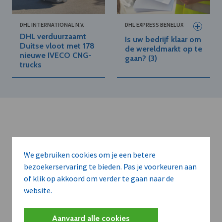
DHL INTERNATIONAL N.V.
DHL EXPRESS BENELUX
DHL verduurzaamt
Is uw bedrijf klaar om
Duitse vloot met 178
de wereldmarkt op te
nieuwe IVECO CNG-
gaan? (3)
trucks
We gebruiken cookies om je een betere
Kort de voordelen
bezoekerservaring te bieden. Pas je voorkeuren aan
of klik op akkoord om verder te gaan naar de
van een
website.
abonnement...
Aanvaard alle cookies