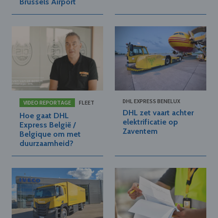
Brussels Airport
DHL EXPRESS BENELUX
VIDEO REPORTAGE
FLEET
DHL zet vaart achter
Hoe gaat DHL
elektrificatie op
Express België /
Zaventem
Belgique om met
duurzaamheid?