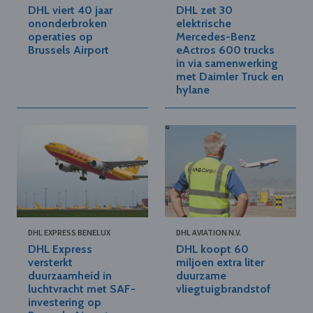
DHL viert 40 jaar
DHL zet 30
ononderbroken
elektrische
operaties op
Mercedes-Benz
Brussels Airport
eActros 600 trucks
in via samenwerking
met Daimler Truck en
hylane
DHL EXPRESS BENELUX
DHL AVIATION N.V.
DHL Express
DHL koopt 60
versterkt
miljoen extra liter
duurzaamheid in
duurzame
luchtvracht met SAF-
vliegtuigbrandstof
investering op