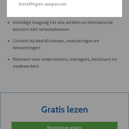
Instellingen aanpassen
WAAROM BEDRIJVEN DVO GEBRUIKEN
Volledige toegang tot alle artikels en thematische
dossiers met verkoopkansen
Context bij bedrijfsnieuws, investeringen en
benoemingen
Relevant voor ondernemers, managers, beslissers en
medewerkers
Gratis lezen
Registreer gratis