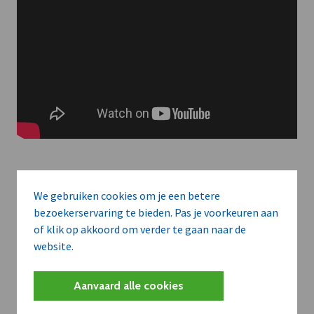
We gebruiken cookies om je een betere
Meer context. Dieper begrip.
bezoekerservaring te bieden. Pas je voorkeuren aan
of klik op akkoord om verder te gaan naar de
website.
Artikels zoals deze brengen het nieuws.
Met een dVO-abonnement krijgt u dat nieuws in de juiste
Aanvaard alle cookies
zakelijke context — met inzicht in sectoren, bedrijven en
strategische bewegingen.