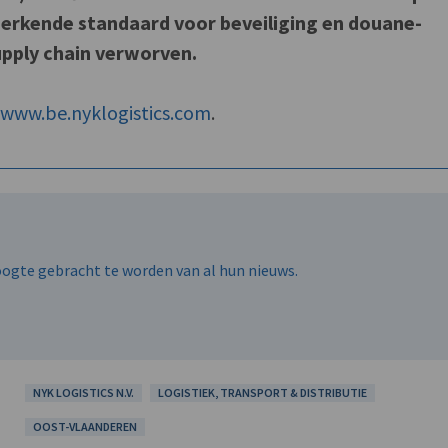
l erkende standaard voor beveiliging en douane-
upply chain verworven.
f
www.be.nyklogistics.com
.
hoogte gebracht te worden van al hun nieuws.
NYK LOGISTICS N.V.
LOGISTIEK, TRANSPORT & DISTRIBUTIE
OOST-VLAANDEREN