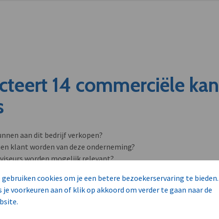
cteert 14 commerciële ka
s
unnen aan dit bedrijf verkopen?
nen klant worden van deze onderneming?
viseurs worden mogelijk relevant?
 gebruiken cookies om je een betere bezoekerservaring te bieden.
s je voorkeuren aan of klik op akkoord om verder te gaan naar de
bsite.