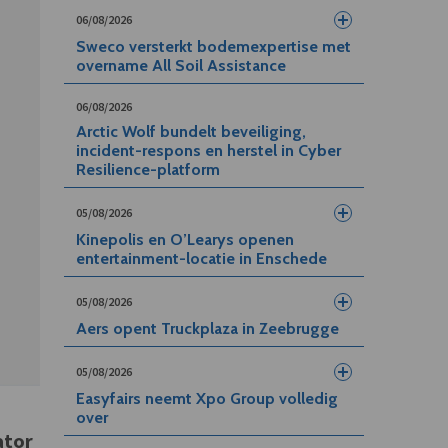
06/08/2026
Sweco versterkt bodemexpertise met
overname All Soil Assistance
06/08/2026
Arctic Wolf bundelt beveiliging,
incident-respons en herstel in Cyber
Resilience-platform
05/08/2026
Kinepolis en O’Learys openen
entertainment-locatie in Enschede
05/08/2026
Aers opent Truckplaza in Zeebrugge
05/08/2026
Easyfairs neemt Xpo Group volledig
over
ator