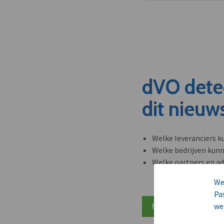
dVO dete
dit nieuw
Welke leveranciers k
Welke bedrijven kun
Welke partners en ad
We
Pa
we
Plan 20 min inzicht