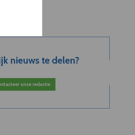
jk nieuws te delen?
ntacteer onze redactie