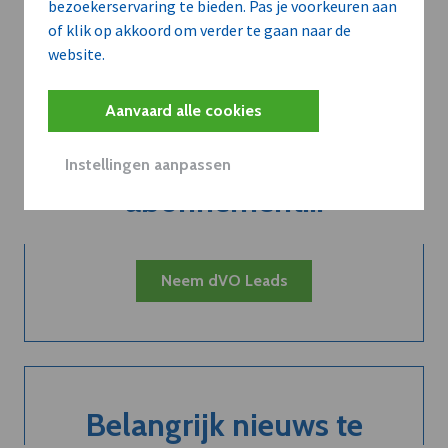
bezoekerservaring te bieden. Pas je voorkeuren aan
of klik op akkoord om verder te gaan naar de
website.
Aanvaard alle cookies
Kort de voordelen
van een
Instellingen aanpassen
abonnement...
Neem dVO Leads
Belangrijk nieuws te