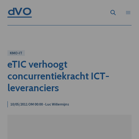
KMO-IT
eTIC verhoogt
concurrentiekracht ICT-
leveranciers
10/05/2011 OM 00:00 - Luc Willemijns