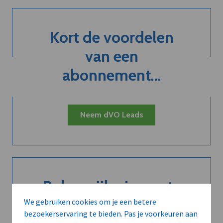
Kort de voordelen
van een
abonnement...
Neem dVO Leads
Belangrijk nieuws te
delen?
We gebruiken cookies om je een betere
bezoekerservaring te bieden. Pas je voorkeuren aan