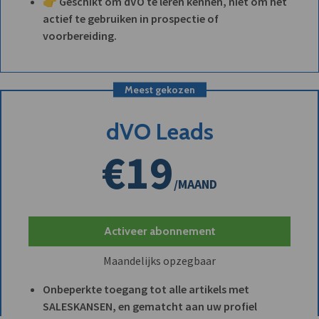
👉 Geschikt om dVO te leren kennen, niet om het
actief te gebruiken in prospectie of
voorbereiding.
Meest gekozen
dVO Leads
€19
/MAAND
Activeer abonnement
Maandelijks opzegbaar
Onbeperkte toegang tot alle artikels met
SALESKANSEN, en gematcht aan uw profiel