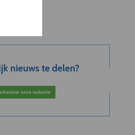
jk nieuws te delen?
ntacteer onze redactie