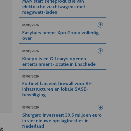
MAN start serieproductie van
elektrische vrachtwagens met
megawatt-laden
05/08/2026
Easyfairs neemt Xpo Group volledig
over
05/08/2026
Kinepolis en O’Learys openen
entertainment-locatie in Enschede
05/08/2026
Fortinet lanceert firewall voor AI-
infrastructuren en lokale SASE-
beveiliging
05/08/2026
Shurgard investeert 39,5 miljoen euro
in vier nieuwe opslaglocaties in
Nederland
at