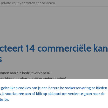
cteert 14 commerciële ka
s
unnen aan dit bedrijf verkopen?
nen klant worden van deze onderneming?
viseurs worden mogelijk relevant?
 gebruiken cookies om je een betere bezoekerservaring te bieden.
s je voorkeuren aan of klik op akkoord om verder te gaan naar de
bsite.