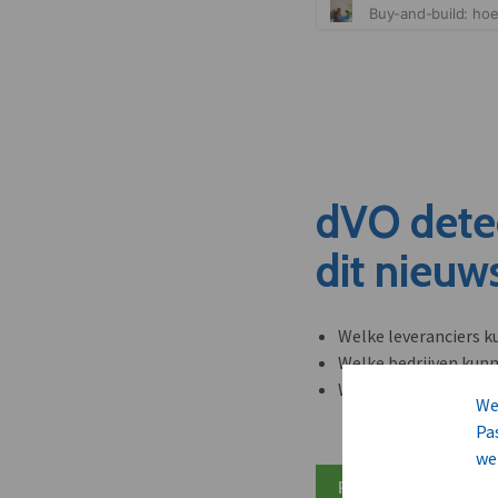
dVO dete
dit nieuw
Welke leveranciers k
Welke bedrijven kun
Welke partners en ad
We
Pa
we
Plan 20 min inzicht