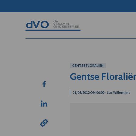
GENTSE FLORALIEN
Gentse Floralië
01/06/2012 OM 00:00 - Luc Willemijns