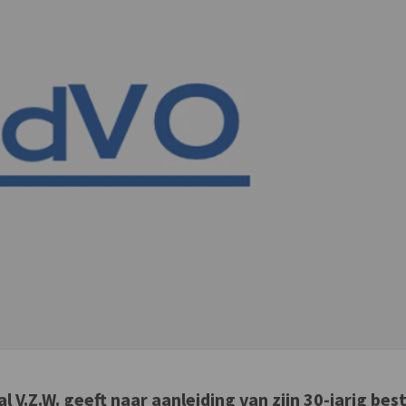
V.Z.W. geeft naar aanleiding van zijn 30-jarig bes