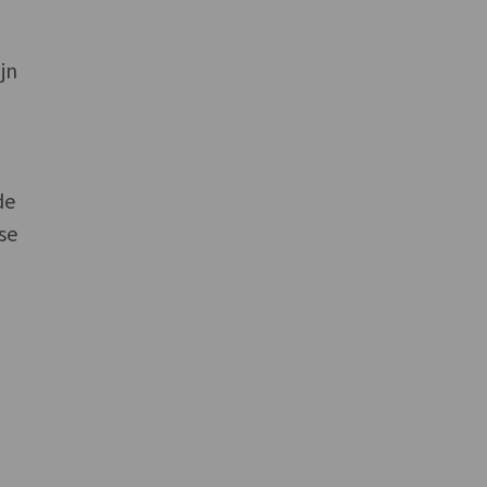
jn
de
se