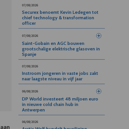
07/08/2026
Securex benoemt Kevin Ledegen tot
chief technology & transformation
officer
07/08/2026
Saint-Gobain en AGC bouwen
grootschalige elektrische glasoven in
Spanje
07/08/2026
Instroom jongeren in vaste jobs zakt
naar laagste niveau in vijf jaar
06/08/2026
DP World investeert 48 miljoen euro
in nieuwe cold chain hub in
Antwerpen
06/08/2026
taan
Arctic Wolf bundelt beveiliging,