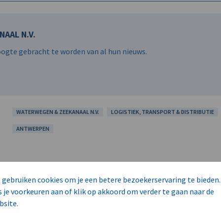
AAL N.V.
hoogte gebracht te worden van al hun nieuws.
WATERWEGEN & ZEEKANAAL N.V.
LOGISTIEK, TRANSPORT & DISTRIBUTIE
ANTWERPEN
 gebruiken cookies om je een betere bezoekerservaring te bieden.
s je voorkeuren aan of klik op akkoord om verder te gaan naar de
bsite.