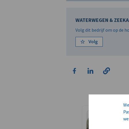
WATERWEGEN & ZEEKAN
Volg dit bedrijf om op de 
Volg
We
Pa
we