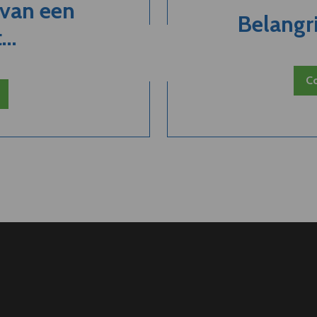
 van een
Belangri
..
Co