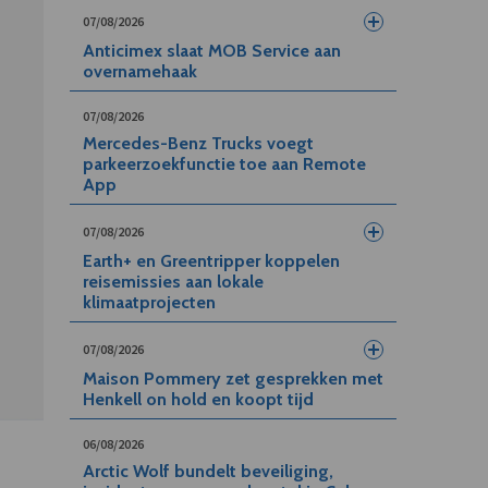
07/08/2026
Anticimex slaat MOB Service aan
overnamehaak
07/08/2026
Mercedes-Benz Trucks voegt
parkeerzoekfunctie toe aan Remote
App
07/08/2026
Earth+ en Greentripper koppelen
reisemissies aan lokale
klimaatprojecten
07/08/2026
Maison Pommery zet gesprekken met
Henkell on hold en koopt tijd
06/08/2026
Arctic Wolf bundelt beveiliging,