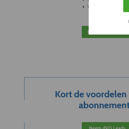
Welke partners en ad
Plan 20 min inzicht
Kort de voordelen
abonnement.
Neem dVO Leads