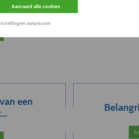
Aanvaard alle cookies
viseurs worden mogelijk relevant?
Instellingen aanpassen
 van een
Belangri
..
Co