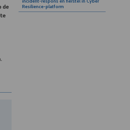
incident-respons en herstel in Cyber
p de
Resilience-platform
 te
.