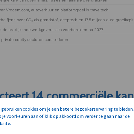
cteert 14 commerciële ka
s
 gebruiken cookies om je een betere bezoekerservaring te bieden.
s je voorkeuren aan of klik op akkoord om verder te gaan naar de
bsite.
unnen aan dit bedrijf verkopen?
nen klant worden van deze onderneming?