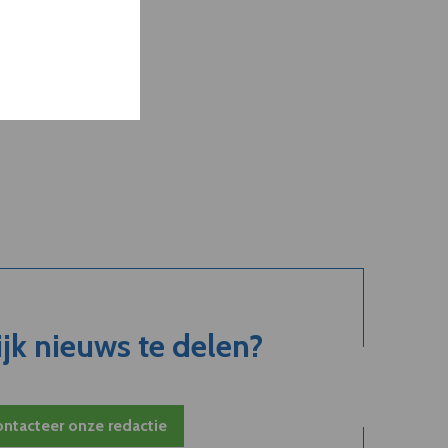
jk nieuws te delen?
ntacteer onze redactie