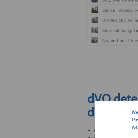
dVO dete
dit nieuw
We
Pa
we
Welke leveranciers k
Welke bedrijven kun