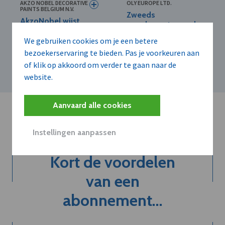
AKZO NOBEL DECORATIVE
OLY EUROPE LTD.
PAINTS BELGIUM N.V.
Zweeds
AkzoNobel wijst
supplementenmerk
overnamevoorstellen
OLY breidt Europees
van Nippon Paint
We gebruiken cookies om je een betere
assortiment uit met
voor decoratieve verf
bezoekerservaring te bieden. Pas je voorkeuren aan
vier formules
af
of klik op akkoord om verder te gaan naar de
website.
Aanvaard alle cookies
Instellingen aanpassen
Kort de voordelen
van een
abonnement...