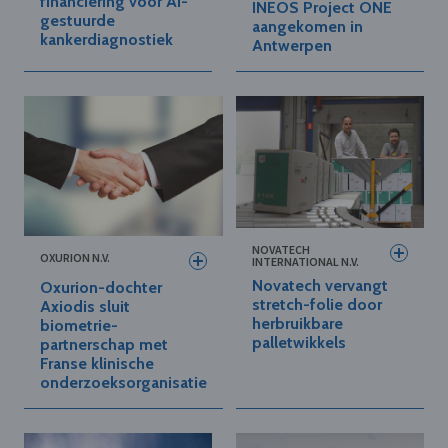
financiering voor AI-
INEOS Project ONE
gestuurde
aangekomen in
kankerdiagnostiek
Antwerpen
NOVATECH
OXURION N.V.
INTERNATIONAL N.V.
Novatech vervangt
Oxurion-dochter
stretch-folie door
Axiodis sluit
herbruikbare
biometrie-
palletwikkels
partnerschap met
Franse klinische
onderzoeksorganisatie