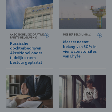
AKZO NOBEL DECORATIVE
MESSER BELGIUM N.V.
PAINTS BELGIUM N.V.
Messer neemt
Russische
belang van 30% in
dochterbedrijven
vier waterstofsites
AkzoNobel onder
van Lhyfe
tijdelijk extern
bestuur geplaatst