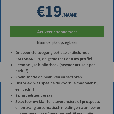
€19
/MAAND
Activeer abonnement
Maandelijks opzegbaar
Onbeperkte toegang tot alle artikels met
SALESKANSEN, en gematcht aan uw profiel
Persoonlijke bibliotheek (bewaar artikels per
bedrijf)
Zoekfunctie op bedrijven en sectoren
Historiek: wat speelde de voorbije maanden bij
een bedrijf
7 print edities per jaar
Selecteer uw klanten, leveranciers of prospects
en ontvang automatisch meldingen wanneer er
nieuws over hen of over uw bedrijf verschijnt.