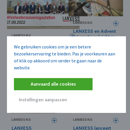
LANXESS N.V.
LANXESS en Advent
LANXESS N.V.
International richten
joint-venture op voor
Lanxess huldigt in Kallo
We gebruiken cookies om je een betere
hoogwaardige
biologische
technische
bezoekerservaring te bieden. Pas je voorkeuren aan
afvalwaterzuiveringsinstallatie
polymeren
of klik op akkoord om verder te gaan naar de
in
website.
Aanvaard alle cookies
Instellingen aanpassen
LANXESS N.V.
LANXESS N.V.
LANXESS
LANXESS lanceert