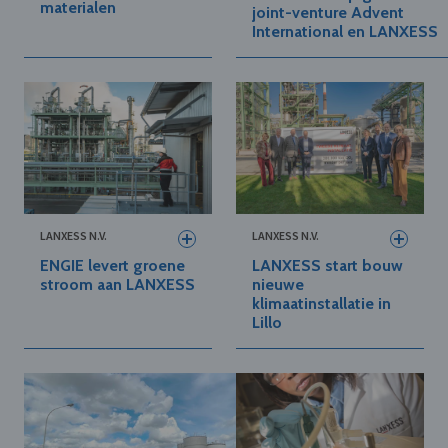
materialen
joint-venture Advent
International en LANXESS
LANXESS N.V.
LANXESS N.V.
ENGIE levert groene
LANXESS start bouw
stroom aan LANXESS
nieuwe
klimaatinstallatie in
Lillo