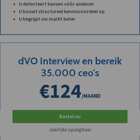
U detecteert kansen vóór anderen
U bouwt structureel kennisvoordeel op
U begrijpt uw markt beter
dVO Interview en bereik
35.000 ceo's
€124
/MAAND
Bestel nu
Jaarlijks opzegbaar