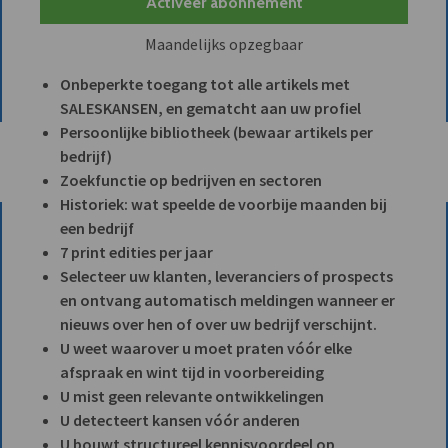
Activeer abonnement
Maandelijks opzegbaar
Onbeperkte toegang tot alle artikels met
SALESKANSEN, en gematcht aan uw profiel
Persoonlijke bibliotheek (bewaar artikels per
bedrijf)
Zoekfunctie op bedrijven en sectoren
Historiek: wat speelde de voorbije maanden bij
een bedrijf
7 print edities per jaar
Selecteer uw klanten, leveranciers of prospects
en ontvang automatisch meldingen wanneer er
nieuws over hen of over uw bedrijf verschijnt.
U weet waarover u moet praten vóór elke
afspraak en wint tijd in voorbereiding
U mist geen relevante ontwikkelingen
U detecteert kansen vóór anderen
U bouwt structureel kennisvoordeel op