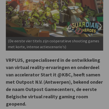
(De eerste vier titels zijn coöperatieve shooting games
met korte, intense actiescenario's)
VRPLUS, gespecialiseerd in de ontwikkeling
van virtual reality-ervaringen en onderdeel
van accelerator Start it @KBC, heeft samen
met Outpost N.V. (Antwerpen), bekend onder
de naam Outpost Gamecenters, de eerste
Belgische virtual reality gaming room
geopend.